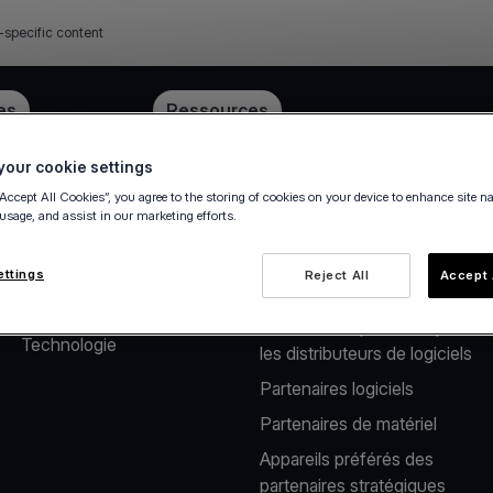
-specific content
ube
es
Tarification
Ressources
our cookie settings
“Accept All Cookies”, you agree to the storing of cookies on your device to enhance site n
 usage, and assist in our marketing efforts.
À propos de nous
Solutions pour les
distributeurs de
Notre société
ettings
Reject All
Accept 
logiciels
Carrière
Solutions de paiement pour
Technologie
les distributeurs de logiciels
Partenaires logiciels
Partenaires de matériel
Appareils préférés des
partenaires stratégiques