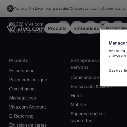
You're on the Luxembourg website. Choose your country to see location
©2026 Viva.com
Facebook
X
LinkedIn
Instagram
YouT
Link to the homepage
Produits
Entreprises
Partenair
Tous droits réservés
Manage y
By clicking 
analyze site
Produits
Entreprises que nous
servons
En personne
Cookies S
Commerce de détail
Paiements en ligne
Restaurants & Cafés
Omnichannel
Hôtels
Marketplaces
Mobilité
Viva.com Account
Supermarchés et
E-Reporting
supérettes
Émission de cartes