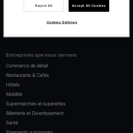
Viva.com Account
Reject All
Accept All Cookies
E-Reporting
Émission de cartes
Cookies Settings
Terminal de paiement mobile
Entreprises que nous servons
Commerce de détail
Restaurants & Cafés
Hôtels
Mobilité
Supermarchés et supérettes
Billetterie et Divertissement
Santé
Paiements autonomes