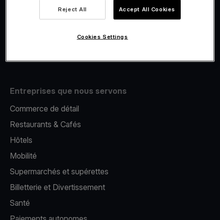
Viva.com Account
Reject All
Accept All Cookies
E-Reporting
Émission de cartes
Cookies Settings
Terminal de paiement mobile
Entreprises que nous servons
Commerce de détail
Restaurants & Cafés
Hôtels
Mobilité
Supermarchés et supérettes
Billetterie et Divertissement
Santé
Paiements autonomes