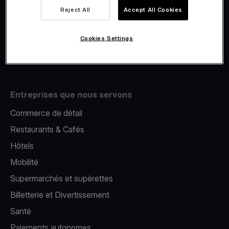
Viva.com Account
Reject All
Accept All Cookies
E-Reporting
Émission de cartes
Cookies Settings
Terminal de paiement mobile
Entreprises que nous servons
Commerce de détail
Restaurants & Cafés
Hôtels
Mobilité
Supermarchés et supérettes
Billetterie et Divertissement
Santé
Paiements autonomes