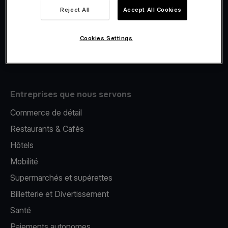
Viva.com Account
Reject All
Accept All Cookies
E-Reporting
Émission de cartes
Cookies Settings
Terminal de paiement mobile
Entreprises que nous servons
Commerce de détail
Restaurants & Cafés
Hôtels
Mobilité
Supermarchés et supérettes
Billetterie et Divertissement
Santé
Paiements autonomes