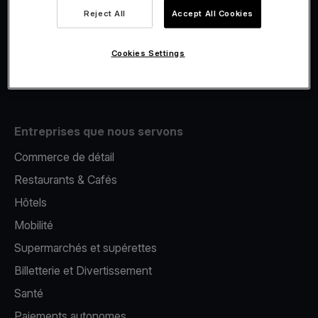
Viva.com Account
Reject All
Accept All Cookies
E-Reporting
Émission de cartes
Cookies Settings
Terminal de paiement mobile
Entreprises que nous servons
Commerce de détail
Restaurants & Cafés
Hôtels
Mobilité
Supermarchés et supérettes
Billetterie et Divertissement
Santé
Paiements autonomes