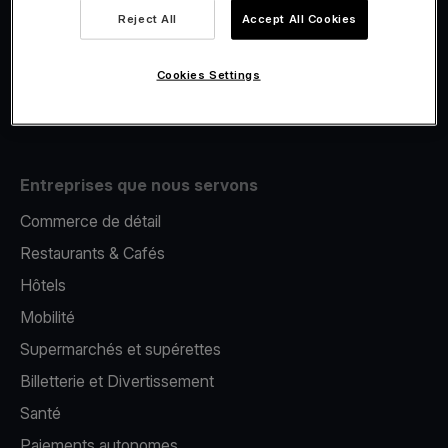
Viva.com Account
Reject All
Accept All Cookies
E-Reporting
Émission de cartes
Cookies Settings
Terminal de paiement mobile
Entreprises que nous servons
Commerce de détail
Restaurants & Cafés
Hôtels
Mobilité
Supermarchés et supérettes
Billetterie et Divertissement
Santé
Paiements autonomes