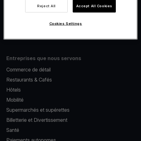
Viva.com Account
Reject All
Accept All Cookies
E-Reporting
Émission de cartes
Cookies Settings
Terminal de paiement mobile
Entreprises que nous servons
Commerce de détail
Restaurants & Cafés
Hôtels
Mobilité
Supermarchés et supérettes
Billetterie et Divertissement
Santé
Paiements autonomes