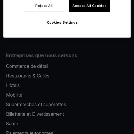
Viva.com Account
Reject All
Accept All Cookies
E-Reporting
Émission de cartes
Cookies Settings
Terminal de paiement mobile
Entreprises que nous servons
Commerce de détail
Restaurants & Cafés
Hôtels
Mobilité
Supermarchés et supérettes
Billetterie et Divertissement
Santé
Paiements autonomes