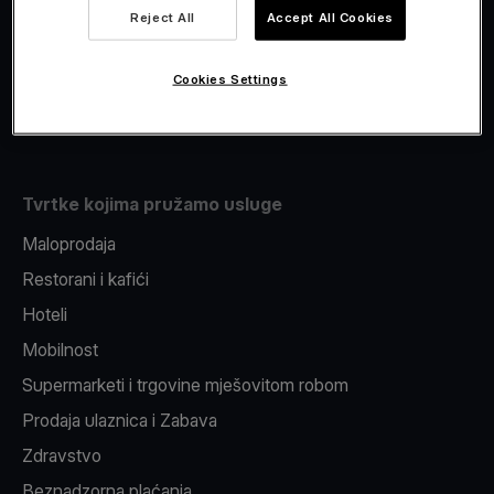
Viva.com Account
Reject All
Accept All Cookies
Fiskalizacija
Izdavanje
Cookies Settings
Pos uređaj
Tvrtke kojima pružamo usluge
Maloprodaja
Restorani i kafići
Hoteli
Mobilnost
Supermarketi i trgovine mješovitom robom
Prodaja ulaznica i Zabava
Zdravstvo
Beznadzorna plaćanja