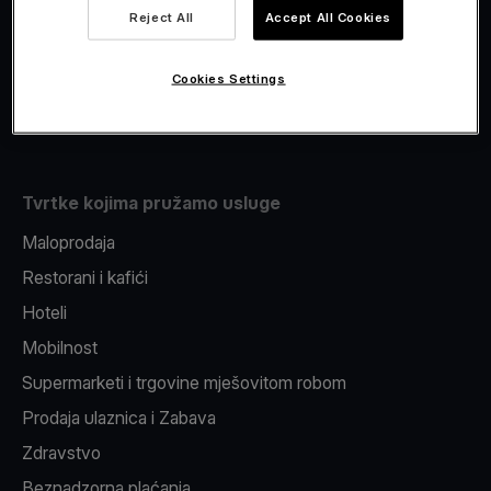
Viva.com Account
Reject All
Accept All Cookies
Fiskalizacija
Izdavanje
Cookies Settings
Pos uređaj
Tvrtke kojima pružamo usluge
Maloprodaja
Restorani i kafići
Hoteli
Mobilnost
Supermarketi i trgovine mješovitom robom
Prodaja ulaznica i Zabava
Zdravstvo
Beznadzorna plaćanja