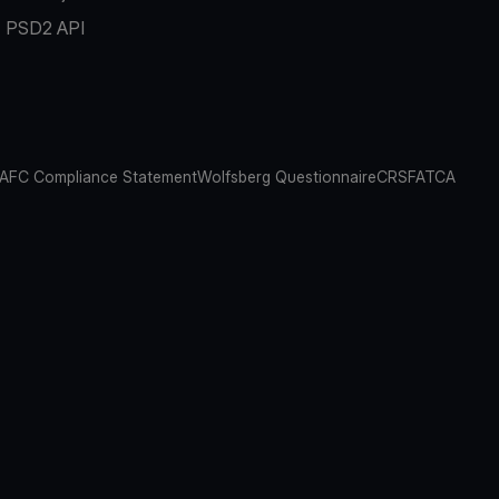
PSD2 API
AFC Compliance Statement
Wolfsberg Questionnaire
CRS
FATCA