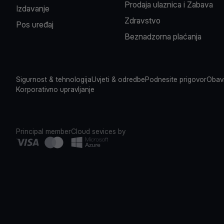
Prodaja ulaznica i Zabava
Izdavanje
Zdravstvo
Pos uređaj
Beznadzorna plaćanja
Sigurnost & tehnologija
Uvjeti & odredbe
Podnesite prigovor
Obavi
Korporativno upravljanje
Principal member
Cloud sevices by