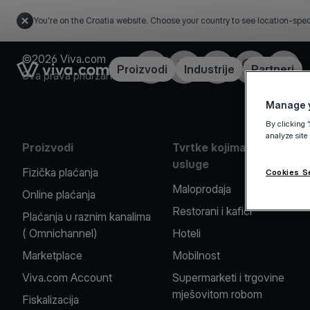
You're on the Croatia website. Choose your country to see location-spec
©2026 Viva.com
Facebook
X
LinkedIn
Instagram
YouTu
Link to the homepage
Proizvodi
Industrije
Partneri
Sva prava pridržana
Manage y
By clicking 
analyze site
Proizvodi
Tvrtke kojima pružamo
usluge
Fizička plaćanja
Cookies S
Maloprodaja
Online plaćanja
Restorani i kafići
Plaćanja u raznim kanalima
( Omnichannel)
Hoteli
Marketplace
Mobilnost
Viva.com Account
Supermarketi i trgovine
mješovitom robom
Fiskalizacija