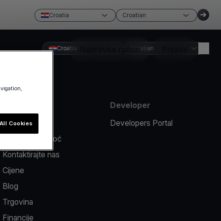
Croatia
Croatian
Croatia
Napravite račun
Croatian
Prijava
avigation,
Sredstva
Developer
Prijavi problem
Developers Portal
All Cookies
Centar za pomoć
Kontaktirajte nas
Cijene
Blog
Trgovina
Financije