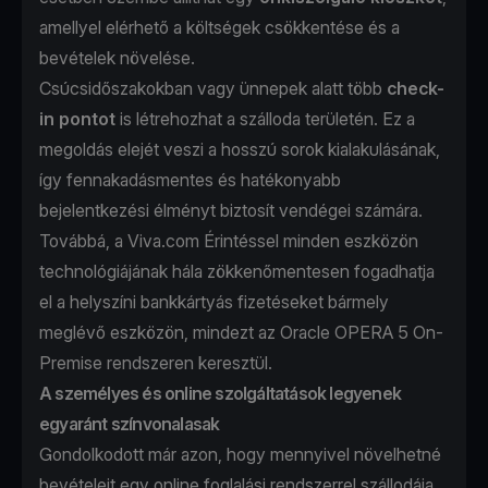
amellyel elérhető a költségek csökkentése és a
bevételek növelése.
Csúcsidőszakokban vagy ünnepek alatt több
check-
in pontot
is létrehozhat a szálloda területén. Ez a
megoldás elejét veszi a hosszú sorok kialakulásának,
így fennakadásmentes és hatékonyabb
bejelentkezési élményt biztosít vendégei számára.
Továbbá, a Viva.com Érintéssel minden eszközön
technológiájának hála zökkenőmentesen fogadhatja
el a helyszíni bankkártyás fizetéseket bármely
meglévő eszközön, mindezt az Oracle OPERA 5 On-
Premise rendszeren keresztül.
A személyes és online szolgáltatások legyenek
egyaránt színvonalasak
Gondolkodott már azon, hogy mennyivel növelhetné
bevételeit egy online foglalási rendszerrel szállodája