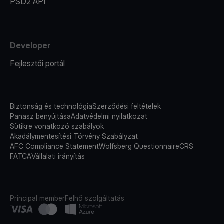
PSD2 API
Developer
Fejlesztői portál
Biztonság és technológia
Szerződési feltételek
Panasz benyújtása
Adatvédelmi nyilatkozat
Sütikre vonatkozó szabályok
Akadálymentesítési Törvény Szabályzat
AFC Compliance Statement
Wolfsberg Questionnaire
CRS
FATCA
Vállalati irányítás
Principal member
Felhő szolgáltatás