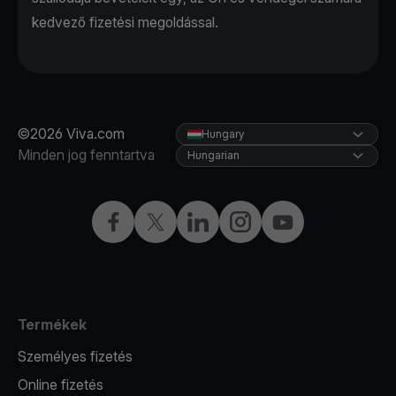
kedvező fizetési megoldással.
©2026 Viva.com
Hungary
Minden jog fenntartva
Hungarian
Facebook
Twitter
LinkedIn
Instagram
YouTube
Termékek
Személyes fizetés
Online fizetés