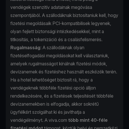
vendégek szenzitív adatainak megóvása
szempontjából. A szállodáknak biztosítaniuk kell, hogy
fizetési megoldásaik PCI-kompatibilisek legyenek,
olyan fejlett biztonsági intézkedésekkel, mint a
titkosítás, a tokenizáció és a csalásfelismerés.
Rugalmasság
: A szállodáknak olyan
fizetéselfogadási megoldásokat kell választaniuk,
amelyek rugalmasságot kínálnak fizetési módok,
devizanemek és fizetéshez használt eszközök terén.
Ha a hotel lehetőséget biztosít rá, hogy a
vendégeknek többféle fizetési opció álljon
rendelkezésére, és a fizetések teljesítését többféle
devizanemekben is elfogadja, akkor sokrétű
ügyfélkört szolgálhat ki és javíthatja a
vendégélményt. A viva.com
több mint 40-féle
fizetési módot
támogat, köztük helyi és nemzetközi