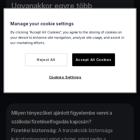
Ugyanakkor egyre több
szállodának van szüksége arra,
Manage your cookie settings
hogy növelje bevételi forrásait. E
By clicking “Accept All Cookies”, you agree to the storing of cookies on
két cél elérése könnyebb lehet,
your device to enhance site navigation, analyze site usage, and assist in
our marketing efforts.
mint gondolná. Minden a
szállodája fizetéselfogadási
Reject All
Accept All Cookies
rendszerének
továbbfejlesztésével kezdődik.
Cookies Settings
Milyen tényezőket ajánlott figyelembe venni a
szállodai fizetéselfogadás kapcsán?
Fizetési biztonság
: A tranzakciók biztonsága
kulcsfontosságú mind a hotel, mind pedig a