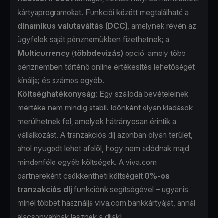
kártyaprogramokat. Funkciói között megtalálható a
dinamikus valutaváltás (DCC)
, amelynek révén az
ügyfelek saját pénznemükben fizethetnek; a
Multicurrency (többdevizás)
opció, amely több
pénznemben történő online értékesítés lehetőségét
kínálja; és számos egyéb.
Költséghatékonyság
: Egy szálloda bevételeinek
mértéke nem mindig stabil. Időnként olyan kiadások
merülhetnek fel, amelyek hátrányosan érintik a
vállalkozást. A tranzakciós díj azonban olyan terület,
ahol nyugodt lehet afelől, hogy nem adódnak majd
mindenféle egyéb költségek. A viva.com
partnereként csökkentheti költségeit
0%-os
tranzakciós díj
funkciónk segítségével – ugyanis
minél többet használja viva.com bankkártyáját, annál
alacsonyabbak lesznek a díjak!