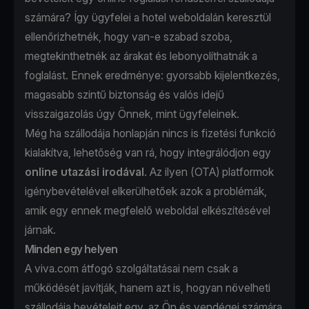
számára? Így ügyfelei a hotel weboldalán keresztül
ellenőrizhetnék, hogy van-e szabad szoba,
megtekinthetnék az árakat és lebonyolíthatnák a
foglalást. Ennek eredménye: gyorsabb kijelentkezés,
magasabb szintű biztonság és valós idejű
visszaigazolás úgy Önnek, mint ügyfeleinek.
Még ha szállodája honlapján nincs is fizetési funkció
kialakítva, lehetőség van rá, hogy integrálódjon egy
online utazási irodával
. Az ilyen (OTA) platformok
igénybevételével elkerülhetőek azok a problémák,
amik egy ennek megfelelő weboldal elkészítésével
járnak.
Minden egy helyen
A viva.com átfogó szolgáltatásai nem csak a
működését javítják, hanem azt is, hogyan növelheti
szállodája bevételeit egy, az Ön és vendégei számára