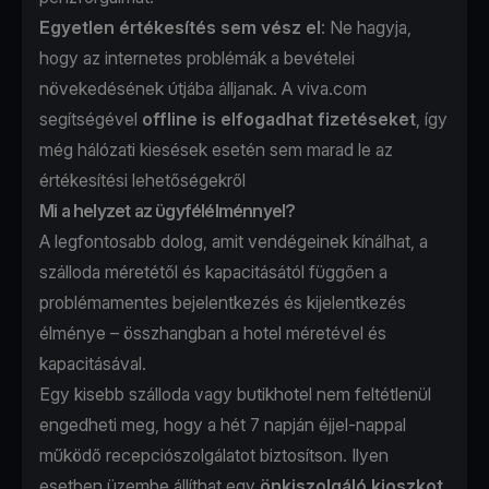
Egyetlen értékesítés sem vész el
: Ne hagyja,
hogy az internetes problémák a bevételei
növekedésének útjába álljanak. A viva.com
segítségével
offline is elfogadhat fizetéseket
, így
még hálózati kiesések esetén sem marad le az
értékesítési lehetőségekről
Mi a helyzet az ügyfélélménnyel?
A legfontosabb dolog, amit vendégeinek kínálhat, a
szálloda méretétől és kapacitásától függően a
problémamentes bejelentkezés és kijelentkezés
élménye – összhangban a hotel méretével és
kapacitásával.
Egy kisebb szálloda vagy butikhotel nem feltétlenül
engedheti meg, hogy a hét 7 napján éjjel-nappal
működő recepciószolgálatot biztosítson. Ilyen
esetben üzembe állíthat egy
önkiszolgáló kioszkot
,