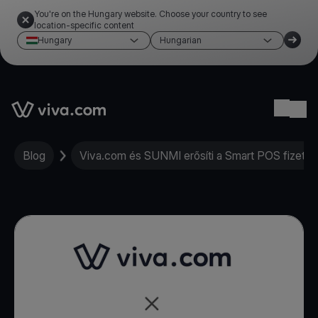
You're on the Hungary website. Choose your country to see
location-specific content
Hungary
Hungarian
Link to the homepage
Ope
Blog
Viva.com és SUNMI erősíti a Smart POS fizeté