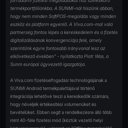
forradalmi fizetési megoldásokat hoz széleskörű
termékportfóliónkba. A SUNMI-nál hiszünk abban,
hogy nem minden SoftPOS-megoldás vagy minden
eszköz és platform egyenlő. A Viva.com-mal való
partnerség fontos lépés a kereskedelem és a fizetés
digitalizálásának konvergenciája felé, amely
szerintünk egyre fontosabb irányvonal lesz az
elkövetkező években" - nyilatkozta Piotr Was, a
Sunm európai ügyvezető igazgatója.
A Viva.com fizetéselfogadási technológiájának a
SUNMI Android termékpalettájával történő
integrációja lehetővé teszi a kereskedők számára,
hogy növeljék értékesítési volumenüket és
bevételüket. Ebben segít a rendelkezésre álló több
mint 40-féle fizetési mód (köztük vezető helyi