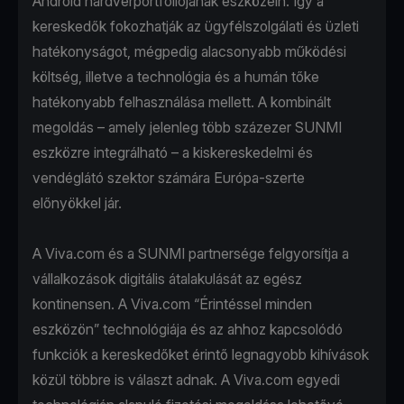
Android hardverportfóliójának eszközein. Így a
kereskedők fokozhatják az ügyfélszolgálati és üzleti
hatékonyságot, mégpedig alacsonyabb működési
költség, illetve a technológia és a humán tőke
hatékonyabb felhasználása mellett. A kombinált
megoldás – amely jelenleg több százezer SUNMI
eszközre integrálható – a kiskereskedelmi és
vendéglátó szektor számára Európa-szerte
előnyökkel jár.
A Viva.com és a SUNMI partnersége felgyorsítja a
vállalkozások digitális átalakulását az egész
kontinensen. A Viva.com “Érintéssel minden
eszközön” technológiája és az ahhoz kapcsolódó
funkciók a kereskedőket érintő legnagyobb kihívások
közül többre is választ adnak. A Viva.com egyedi