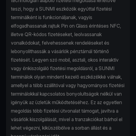
technológián alapuló fizetési megoldása lehetővé
teszi, hogy a SUNMI eszközök egyúttal fizetési
terminálként is funkcionáljanak, vagyis
elfogadhassanak rajtuk Pin on Glass érintéses NFC,
illetve QR-kódos fizetéseket, leolvassanak
vonalkódokat, felvehessenek rendeléseket és
lebonyolíthassák a vásárlók pénztárnál történő
fizetését. Legyen szó mobil, asztali, okos interaktív
vagy önkiszolgáló fizetési megoldásról, a SUNMI
terminálok olyan mindent kezelő eszközökké válnak,
amellyel a több szállítóval vagy hagyományos fizetési
terminálokkal kapcsolatos bonyolultságok nélkül van
igényük az üzletük működtetéséhez. Ez az egyetlen
megoldás több fizetési útvonalat támogat, javítva a
vásárlók kiszolgálását, mivel a tranzakciókat bárhol el
lehet végezni, kiküszöbölve a sorban állást és a