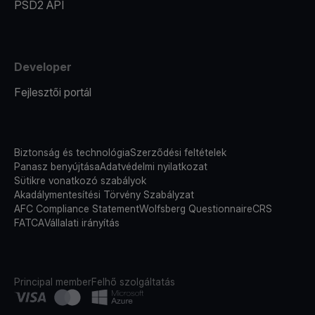
PSD2 API
Developer
Fejlesztői portál
Biztonság és technológia
Szerződési feltételek
Panasz benyújtása
Adatvédelmi nyilatkozat
Sütikre vonatkozó szabályok
Akadálymentesítési Törvény Szabályzat
AFC Compliance Statement
Wolfsberg Questionnaire
CRS
FATCA
Vállalati irányítás
Principal member
Felhő szolgáltatás