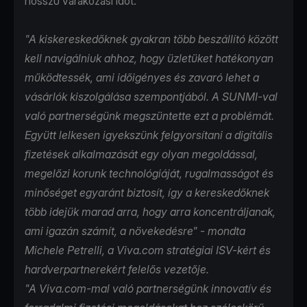
hosszú várakozási időt.
"A kiskereskedőknek gyakran több beszállító között
kell navigálniuk ahhoz, hogy üzletüket hatékonyan
működtessék, ami időigényes és zavaró lehet a
vásárlók kiszolgálása szempontjából. A SUNMI-val
való partnerségünk megszüntette ezt a problémát.
Együtt lelkesen igyekszünk felgyorsítani a digitális
fizetések alkalmazását egy olyan megoldással,
megelőzi korunk technológiáját, rugalmasságot és
minőséget egyaránt biztosít, így a kereskedőknek
több idejük marad arra, hogy arra koncentráljanak,
ami igazán számít, a növekedésre" - mondta
Michele Petrelli, a Viva.com stratégiai ISV-kért és
hardverpartnerekért felelős vezetője.
"A Viva.com-mal való partnerségünk innovatív és