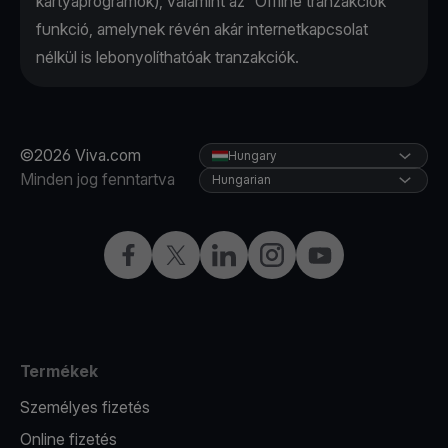
kártyaprogramok), valamint az “Offline tranzakciók”
funkció, amelynek révén akár internetkapcsolat
nélkül is lebonyolíthatóak tranzakciók.
©2026 Viva.com
Hungary
Minden jog fenntartva
Hungarian
Facebook
Twitter
LinkedIn
Instagram
YouTube
Termékek
Személyes fizetés
Online fizetés