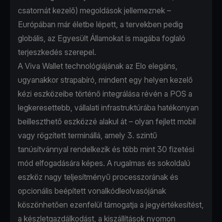
csatornát kezelő) megoldások jellemeznek –
Európában már életbe lépett, a tervekben pedig
globális, az Egyesült Államokat is magába foglaló
terjeszkedés szerepel.
A Viva Wallet technológiájának az Elo elegáns,
ugyanakkor strapabíró, mindent egy helyen kezelő
kézi eszközeibe történő integrálása révén a POS a
legkeresettebb, vállalati infrastruktúrába hatékonyan
beilleszthető eszközzé alakul át – olyan fejlett mobil
vagy rögzített terminállá, amely 3. szintű
tanúsítvánnyal rendelkezik és több mint 30 fizetési
mód elfogadására képes. A rugalmas és sokoldalú
eszköz nagy teljesítményű processzorának és
opcionális beépített vonalkódleolvasójának
köszönhetően ezenfelül támogatja a jegyértékesítést,
a készletgazdálkodást, a kiszállítások nyomon