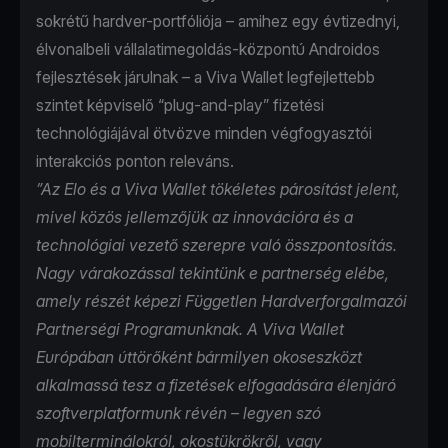
sokrétű hardver-portfóliója – amihez egy évtizednyi,
élvonalbeli vállalatimegoldás-központú Androidos
fejlesztések járulnak – a Viva Wallet legfejlettebb
szintet képviselő “plug-and-play” fizetési
technológiájával ötvözve minden végfogyasztói
interakciós ponton releváns.
”Az Elo és a Viva Wallet tökéletes párosítást jelent,
mivel közös jellemzőjük az innovációra és a
technológiai vezető szerepre való összpontosítás.
Nagy várakozással tekintünk e partnerség elébe,
amely részét képezi Független Hardverforgalmazói
Partnerségi Programunknak. A Viva Wallet
Európában úttörőként bármilyen okoseszközt
alkalmassá tesz a fizetések elfogadására élenjáró
szoftverplatformunk révén – legyen szó
mobilterminálokról, okostükrökről, vagy