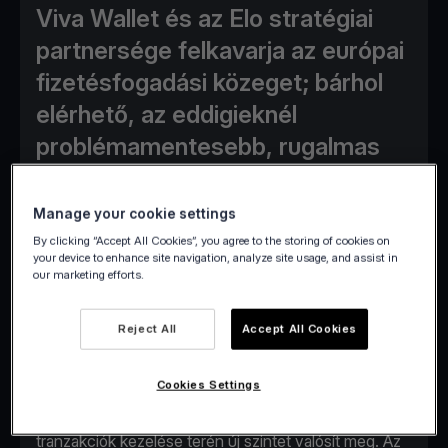
Viva Wallet és az Elo stratégiai
partnersége felkavarja az európai
fizetésfogadási közeget; bárhol
elérhető, az eddigieknél
problémamentesebb, rugalmas
fizetési megoldásokat kínál a
vállalkozások számára.
Manage your cookie settings
By clicking “Accept All Cookies”, you agree to the storing of cookies on
your device to enhance site navigation, analyze site usage, and assist in
our marketing efforts.
Αthén, április 24.
- A Viva Wallet vezető európai
Reject All
Accept All Cookies
felhőalapú neobank és az Elo, az interaktív érintéses
megoldások vezető globális szolgáltatója közti
Cookies Settings
stratégiai partnerség a kiskereskedelmi fizetési
tranzakciók kezelése terén új szintet valósít meg. Az