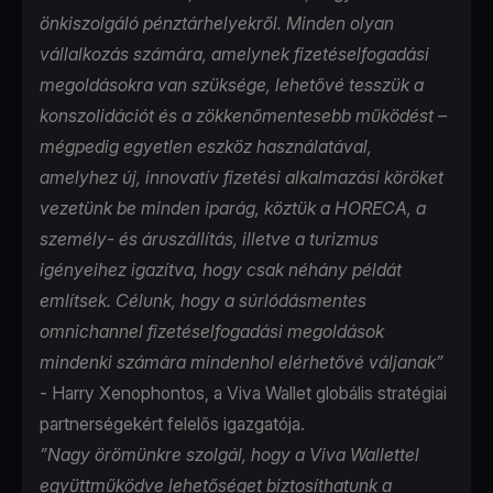
önkiszolgáló pénztárhelyekről. Minden olyan
vállalkozás számára, amelynek fizetéselfogadási
megoldásokra van szüksége, lehetővé tesszük a
konszolidációt és a zökkenőmentesebb működést –
mégpedig egyetlen eszköz használatával,
amelyhez új, innovatív fizetési alkalmazási köröket
vezetünk be minden iparág, köztük a HORECA, a
személy- és áruszállítás, illetve a turizmus
igényeihez igazítva, hogy csak néhány példát
említsek. Célunk, hogy a súrlódásmentes
omnichannel fizetéselfogadási megoldások
mindenki számára mindenhol elérhetővé váljanak”
- Harry Xenophontos, a Viva Wallet globális stratégiai
partnerségekért felelős igazgatója.
”Nagy örömünkre szolgál, hogy a Viva Wallettel
együttműködve lehetőséget biztosíthatunk a