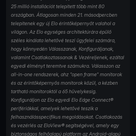
25 millió installációt telepített több mint 80
országban. Átlagosan minden 21. másodpercben
telepítenek egy új Elo érintőképernyőt valahol a
világon. Az Elo egységes architektúrára épülő
széles kínálata lehetővé teszi ügyfelei számára,
hogy könnyedén Válasszanak, Konfiguráljanak,
valamint Csatlakoztassanak & Vezéreljenek, ezáltal
egyedi élményt teremtve számukra. Válasszon az
all-in-one rendszerek, ahz "open frame" monitorok
és az érintőképernyős monitorok közül, a kézben
tartható monitoroktól a 65 hüvelykesig.
Konfiguráljon az Elo egyedi Elo Edge Connect®
perifériákkal, amelyek lehetővé teszik a
felhasználásspecifikus megoldásokat. Csatlakozás
és vezérlés az
EloView
® segítségével, amely egy
biztonságos felhőalapú platform az Android-alapú