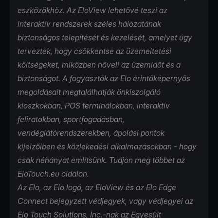
eszközökhöz. Az EloView lehetővé teszi az
interaktív rendszerek széles hálózatának
biztonságos telepítését és kezelését, amelyet úgy
terveztek, hogy csökkentse az üzemeltetési
költségeket, miközben növeli az üzemidőt és a
biztonságot. A fogyasztók az Elo érintőképernyős
megoldásait megtalálhatják önkiszolgáló
kioszkokban, POS terminálokban, interaktív
feliratokban, sportfogadásban,
vendéglátórendszerekben, ápolási pontok
kijelzőiben és közlekedési alkalmazásokban - hogy
csak néhányat említsünk. Tudjon meg többet az
EloTouch.eu
oldalon.
Az Elo, az Elo logó, az EloView és az Elo Edge
Connect bejegyzett védjegyek, vagy védjegyei az
Elo Touch Solutions, Inc.-nak az Egyesült