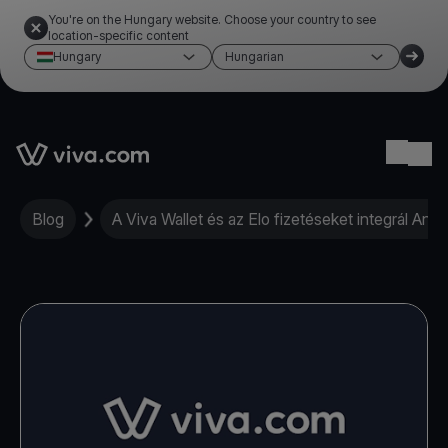
You're on the Hungary website. Choose your country to see
location-specific content
Hungary
Hungarian
Link to the homepage
Ope
Blog
A Viva Wallet és az Elo fizetéseket integrál Andr