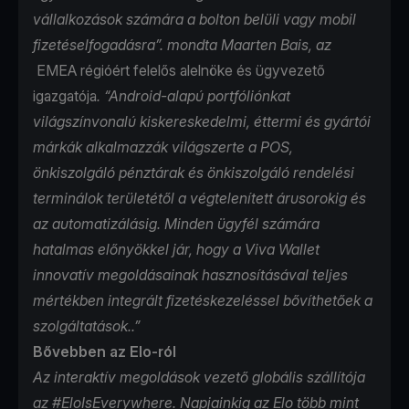
vállalkozások számára a bolton belüli vagy mobil
fizetéselfogadásra”.
mondta Maarten Bais, az
EMEA régióért felelős alelnöke és ügyvezető
igazgatója
. “Android-alapú portfóliónkat
világszínvonalú kiskereskedelmi, éttermi és gyártói
márkák alkalmazzák világszerte a POS,
önkiszolgáló pénztárak és önkiszolgáló rendelési
terminálok területétől a végtelenített árusorokig és
az automatizálásig. Minden ügyfél számára
hatalmas előnyökkel jár, hogy a Viva Wallet
innovatív megoldásainak hasznosításával teljes
mértékben integrált fizetéskezeléssel bővíthetőek a
szolgáltatások..”
Bővebben az Elo-ról
Az interaktív megoldások vezető globális szállítója
az #EloIsEverywhere. Napjainkig az
Elo
több mint