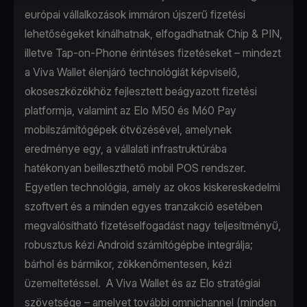
európai vállalkozások immáron újszerű fizetési
lehetőségeket kínálhatnak, elfogadhatnak Chip & PIN,
illetve Tap-on-Phone érintéses fizetéseket – mindezt
a Viva Wallet élenjáró technológiát képviselő,
okoseszközökhöz fejlesztett beágyazott fizetési
platformja, valamint az Elo M50 és M60 Pay
mobilszámítógépek ötvözésével, amelynek
eredménye egy, a vállalati infrastruktúrába
hatékonyan beilleszthető mobil POS rendszer.
Egyetlen technológia, amely az okos kiskereskedelmi
szoftvert és a minden egyes tranzakció esetében
megvalósítható fizetéselfogadást nagy teljesítményű,
robusztus kézi Android számítógépbe integrálja;
bárhol és bármikor, zökkenőmentesen, kézi
üzemeltetéssel. A Viva Wallet és az Elo stratégiai
szövetsége – amelyet további omnichannel (minden