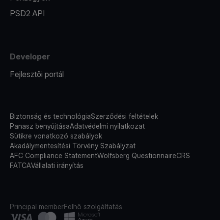
PSD2 API
Developer
Fejlesztői portál
Biztonság és technológia
Szerződési feltételek
Panasz benyújtása
Adatvédelmi nyilatkozat
Sütikre vonatkozó szabályok
Akadálymentesítési Törvény Szabályzat
AFC Compliance Statement
Wolfsberg Questionnaire
CRS
FATCA
Vállalati irányítás
Principal member
Felhő szolgáltatás