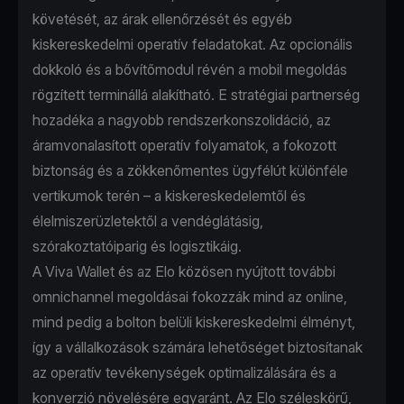
követését, az árak ellenőrzését és egyéb
kiskereskedelmi operatív feladatokat. Az opcionális
dokkoló és a bővítőmodul révén a mobil megoldás
rögzített terminállá alakítható. E stratégiai partnerség
hozadéka a nagyobb rendszerkonszolidáció, az
áramvonalasított operatív folyamatok, a fokozott
biztonság és a zökkenőmentes ügyfélút különféle
vertikumok terén – a kiskereskedelemtől és
élelmiszerüzletektől a vendéglátásig,
szórakoztatóiparig és logisztikáig.
A Viva Wallet és az Elo közösen nyújtott további
omnichannel megoldásai fokozzák mind az online,
mind pedig a bolton belüli kiskereskedelmi élményt,
így a vállalkozások számára lehetőséget biztosítanak
az operatív tevékenységek optimalizálására és a
konverzió növelésére egyaránt. Az Elo széleskörű,