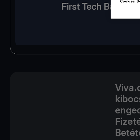
Cookies S
Viva.
kiboc
enged
Fizet
Betét