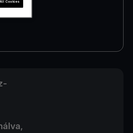
All Cookies
z-
nálva,