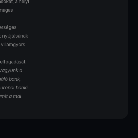
ásokat, a helyi
 magas
terséges
k nyújtásának
 villámgyors
elfogadását.
 vagyunk a
náló bank,
európai banki
amit a mai