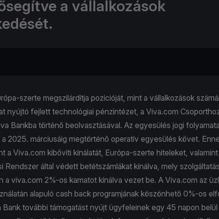
lősegítve a vállalkozások
edését.
ópa-szerte megszilárdítja pozícióját, mint a vállalkozások számá
at nyújtó fejlett technológiai pénzintézet, a Viva.com Csoportho
va Βankba történő beolvasztásával. Az egyesülés jogi folyama
et a 2025. márciusáig megtörténő operatív egyesülés követ. Enn
a Viva.com kibővíti kínálatát, Európa-szerte hiteleket, valamint
si Rendszer által védett betétszámlákat kínálva, mely szolgáltatá
a viva.com 2%-os kamatot kínálva vezet be. A Viva.com az üzle
sználatán alapuló cash back programjának köszönhető 0%-os elfo
h Bank további támogatást nyújt ügyfeleinek egy 45 napon belül