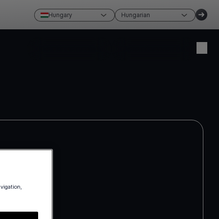
Hungary
Hungarian
Fiók létrehozása
Jelentkezzen be
avigation,