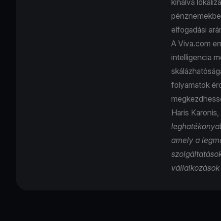
kínálva lokaliz
pénznemekben t
elfogadási ará
A Viva.com eme
intelligencia
skálázhatóságá
folyamatok ér
megkezdhessék
Haris Karonis,
leghatékonyab
amely a legmo
szolgáltatáso
vállalkozáso