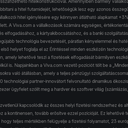
isszafizethető hitelkonstrukcióval. Amennyiben bármely vállalk
bbítani a hitel futamidejét, lehetőségük lesz egy azonos összegű
llalkozói hitel igénylésére egy könnyen átlátható alapkamat +3
lett. A Viva.com a vállalkozások számára egységes, értékorientál
etés elfogadásához, a kártyakibocsátáshoz, és a banki szolgáltat
 legújabb technológia bevezetését, páratlan kényelemmel és hat
első helyet foglalja el az Érintéssel minden eszközön technológ
, amely lehetővé teszi a fizetések elfogadását bármilyen eszk
lkül is. Napjainkban a Viva.com vezető pozíciót tölt be a „Mind
sokra való átállásban, amely a teljes pénzügyi szolgáltatáscsoma
0 technológiai partner-innovátort felvonultató dinamikus ökoszi
ezer ügyfelet szólít meg a hardver és szoftver világ (számlázás
vetlenül kapcsolódik az összes helyi fizetési rendszerhez és al
z a kontinensen, tovább erősítve ezzel pozícióját. Ez lehetővé t
hogy teljes mértékben felügyelje a fizetési folyamatot, 23 eur