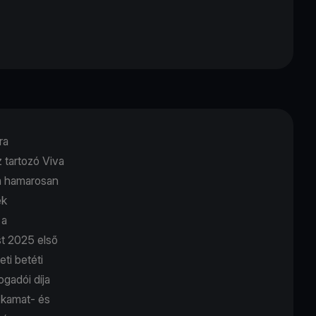
ra
z tartozó Viva
ta hamarosan
ek
 a
st 2025 első
ti betéti
gadói díja
 kamat- és