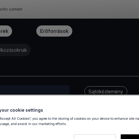
cific content
erek
Árazás
Erőforrások
alkozásoknak
Sajtóközlemény
our cookie settings
“Accept All Cookies”, you agree to the storing of cookies on your device to enhance site n
 usage, and assist in our marketing efforts.