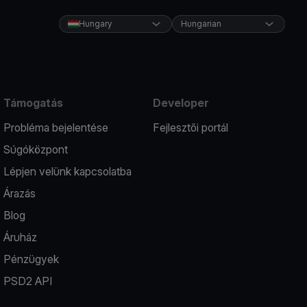
Hungary
Hungarian
Támogatás
Developer
Probléma bejelentése
Fejlesztői portál
Súgóközpont
Lépjen velünk kapcsolatba
Árazás
Blog
Áruház
Pénzügyek
PSD2 API