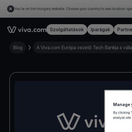
You're on the Hungary website. Choose your country to see location-spe
Link to the homepage
Szolgáltatások
Iparágak
Partn
Blog
A Viva.com Európa vezető Tech Bankja a váll
Manage y
By clicking 
analyze site