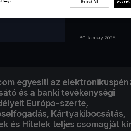
ettings
Reject All
Accept 
30 January 2025
com egyesíti az elektronikuspén
sátó és a banki tevékenységi
élyeit Európa-szerte,
éselfogadás, Kártyakibocsátás,
ek és Hitelek teljes csomagját kí