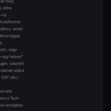
ozás meg
, előre
%-os
t platformot
ásokhoz, amely
ékonysággal.
ia
özön, vagy
en egy helyen”
gján, valamint
sztémán alapul,
, ERP stb.)
ternatív
eszi a Tech
ópai országban