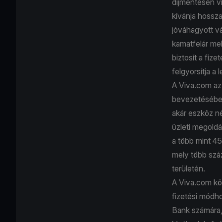
díjmentesen v
kívánja hossza
jóváhagyott vá
kamatfelár mel
biztosít a fiz
felgyorsítja a
A Viva.com az 
bevezetésében
akár eszköz né
üzleti megoldá
a több mint 45
mely több száz
területén.
A Viva.com köz
fizetési módho
Bank számára, 