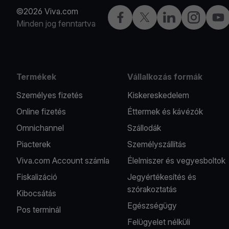
©2026 Viva.com
Facebook
Twitter
LinkedIn
Instagram
You
Minden jog fenntartva
Termékek
Vállalkozás formák
Személyes fizetés
Kiskereskedelem
Online fizetés
Éttermek és kávézók
Omnichannel
Szállodák
Piacterek
Személyszállítás
Viva.com Account számla
Élelmiszer és vegyesboltok
Fiskalizáció
Jegyértékesítés és
szórakoztatás
Kibocsátás
Egészségügy
Pos terminál
Felügyelet nélküli