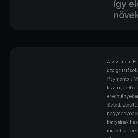
így e
növek
A Viva.com Eur
szolgáltatások
Payments a Vi
lezárul, mely
eredményeként 
Betétbiztosítá
negyedévében 
kártyáinak ha
mellett, a Tec