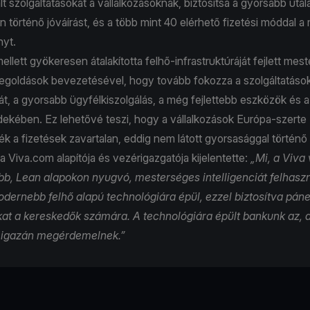
ált szolgáltatásokat a vállalkozásoknak, biztosítsa a gyorsabb utal
örténő jóváírást, és a több mint 40 elérhető fizetési móddal a
nyt.
llett gyökeresen átalakította felhő-infrastruktúráját fejlett mes
 megoldások bevezetésével, hogy tovább fokozza a szolgáltatáso
t, a gyorsabb ügyfélkiszolgálás, a még fejlettebb eszközök és a
dekében. Ez lehetővé teszi, hogy a vállalkozások Európa-szerte
 a fizetések zavartalan, eddig nem látott gyorsasággal történő 
 a Viva.com alapítója és vezérigazgatója kijelentette:
„Mi, a Viva
b, Lean alapokon nyugvó, mesterséges intelligenciát felhasz
dernebb felhő alapú technológiára épül, ezzel biztosítva pán
kat a kereskedők számára. A technológiára épült bankunk az, 
k igazán megérdemelnek.”