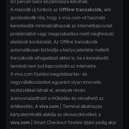
60 percen belül elszámolásra kerülnek.
A második új funkció az
Offline tranzakciók
, ami
gondoskodik róla, hogy a viva.com-ot használó
kereskedők minimalizálhassák az internetkapcsolat
problémáiból vagy megszakadása miatt meghiúsuló
eladások kockázatát. Az Offline tranzakciók
automatikusan biztosítja a kártya jelenléte melletti
tranzakciók elfogadását akkor is, ha a kereskedői
terminál nem tud kapcsolódni az internetre.
A viva.com fizetési megoldásai kis- és
nagyvállalkozásokat egyaránt olyan innovatív
eszközökkel látnak el, amelyek révén
áramvonalasítható a működés és növelhető az
értékesítés. A
viva.com
| Terminal alkalmazás
kártyaterminállá alakítja az okoseszközöket; a
viva.com
| Smart Checkout fizetési átjáró pedig akár