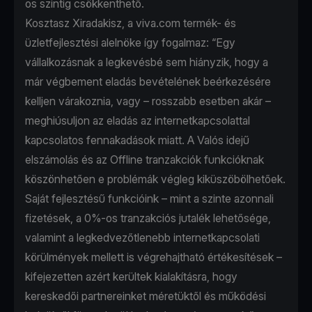
os szintig csökkenthető.
Kosztasz Xiradakisz, a viva.com termék- és
üzletfejlesztési alelnöke így fogalmaz: “Egy
vállalkozásnak a legkevésbé sem hiányzik, hogy a
már végbement eladás bevételének beérkezésére
kelljen várakoznia, vagy – rosszabb esetben akár –
meghiúsuljon az eladás az internetkapcsolattal
kapcsolatos fennakadások miatt. A Valós idejű
elszámolás és az Offline tranzakciók funkcióknak
köszönhetően e problémák végleg kiküszöbölhetőek.
Saját fejlesztésű funkcióink – mint a szinte azonnali
fizetések, a 0%-os tranzakciós jutalék lehetősége,
valamint a legkedvezőtlenebb internetkapcsolati
körülmények mellett is végrehajtható értékesítések –
kifejezetten azért kerültek kialakításra, hogy
kereskedői partnereinket méretüktől és működési