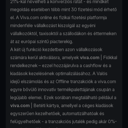
21%-kal növelheti a konverziós rátát - és mindkét
megoldás esetében több mint 30 fizetési mód érhető
el. A Viva.com online és fizikai fizetési platformja
mindenféle vállalkozást kiszolgál az egyéni
vállalkozóktól, taxisoktól a szállodákon és éttermeken
át az európai szintű piacterekig.
A két új funkció kezdetben azon vállalkozások
számára kerül aktiválásra, amelyek
viva.com
| Fiókkal
rendelkeznek – ezzel hozzájárulva a cashflow és a
kiadások kezelésének optimalizálásához. A Valós
idejű elszámolás és az Offline tranzakciók a viva.com
egyre bővülő innovatív termékpalettájának csupán a
legújabb elemei. Ezek sorában megtalálható például a
viva.com
| Betéti kártya, amellyel a céges kiadások
egyszerűen kezelhetőek, automatizálhatóak és
felügyelhetőek - a tranzakciós jutalék pedig akár 0%-