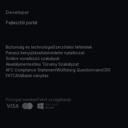
Developer
Fejlesztői portál
Biztonság és technológia
Szerződési feltételek
Panasz benyújtása
Adatvédelmi nyilatkozat
Sütikre vonatkozó szabályok
Akadálymentesítési Törvény Szabályzat
AFC Compliance Statement
Wolfsberg Questionnaire
CRS
FATCA
Vállalati irányítás
Principal member
Felhő szolgáltatás