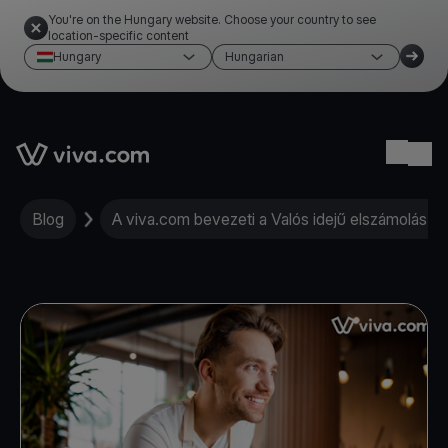
You're on the Hungary website. Choose your country to see
location-specific content
Hungary
Hungarian
Link to the homepage
Ope
Blog
A viva.com bevezeti a Valós idejű elszámolás és