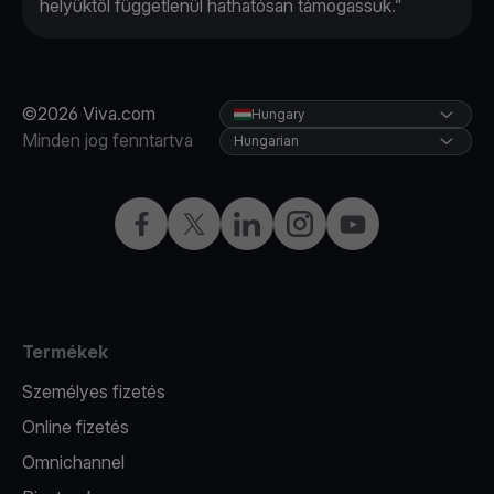
helyüktől függetlenül hathatósan támogassuk.”
©2026 Viva.com
Hungary
Minden jog fenntartva
Hungarian
Facebook
Twitter
LinkedIn
Instagram
YouTube
Termékek
Személyes fizetés
Online fizetés
Omnichannel