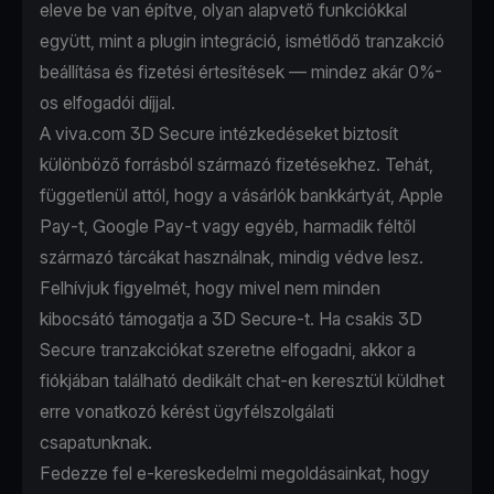
eleve be van építve, olyan alapvető funkciókkal
együtt, mint a plugin integráció, ismétlődő tranzakció
beállítása és fizetési értesítések — mindez akár 0%-
os elfogadói díjjal.
A viva.com 3D Secure intézkedéseket biztosít
különböző forrásból származó fizetésekhez. Tehát,
függetlenül attól, hogy a vásárlók bankkártyát, Apple
Pay-t, Google Pay-t vagy egyéb, harmadik féltől
származó tárcákat használnak, mindig védve lesz.
Felhívjuk figyelmét, hogy mivel nem minden
kibocsátó támogatja a 3D Secure-t. Ha csakis 3D
Secure tranzakciókat szeretne elfogadni, akkor a
fiókjában található dedikált chat-en keresztül küldhet
erre vonatkozó kérést ügyfélszolgálati
csapatunknak.
Fedezze fel
e-kereskedelmi
megoldásainkat, hogy