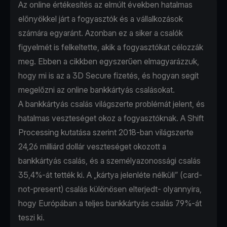
Az online értékesítés az elmúlt években hatalmas
előnyökkel járt a fogyasztók és a vállalkozások
számára egyaránt. Azonban ez a siker a csalók
figyelmét is felkeltette, akik a fogyasztókat célozzák
meg. Ebben a cikkben egyszerűen elmagyarázzuk,
hogy mi is az a 3D Secure fizetés, és hogyan segít
megelőzni az online bankkártyás csalásokat.
A bankkártyás csalás világszerte problémát jelent, és
hatalmas veszteséget okoz a fogyasztóknak.
A Shift
Processing kutatása
szerint 2018-ban világszerte
24,26 milliárd dollár veszteséget okozott a
bankkártyás csalás, és a személyazonossági csalás
35,4%-át tették ki. A „kártya jelenléte nélküli” (card-
not-present) csalás különösen elterjedt- olyannyira,
hogy Európában a teljes bankkártyás csalás
79%-át
teszi ki.