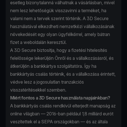
esetleg bizonytalanná válhatnak a vásárlásban, mivel
nem lesz lehetőségük visszavinni a terméket, ha
valami nem a tervek szerint történik. A 3D Secure
használatával elkezdheti nemzetközi vállalkozásának
növekedését egy olyan ügyfélkörrel, amely bátran
fizet a weboldalán keresztül.
A 3D Secure biztosítja, hogy a fizetési hitelesítés
felelőssége lekerüljön Önről és a vállalkozásásról, és
átkerüljön a bankkártya szolgáltatóra. Így ha
bankkártyás csalás történik, és a vállalkozása érintett,
védve lesz a jogosulatlan tranzakciós
visszatérítésekkel szemben.
Miért fontos a 3D Secure használata napjainkban?
A bankkártyás csalás rendkívül elterjedt manapság az
online világban —
2016-ban például 1,8 milliárd eurót
veszítettek el a SEPA országokban
— és az általa