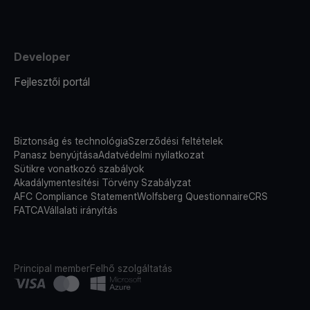
Developer
Fejlesztői portál
Biztonság és technológia
Szerződési feltételek
Panasz benyújtása
Adatvédelmi nyilatkozat
Sütikre vonatkozó szabályok
Akadálymentesítési Törvény Szabályzat
AFC Compliance Statement
Wolfsberg Questionnaire
CRS
FATCA
Vállalati irányítás
Principal member
Felhő szolgáltatás