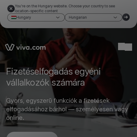
You're on the Hungary website. Choose your country to see
location-specific content
Hungary
Hungarian
Link to the homepage
Ope
Fizetéselfogadás egyéni
vállalkozók számára
Gyors, egyszerű funkciók a fizetések
elfogadásához bárhol — személyesen vagy
online.