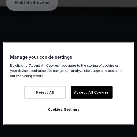
Fiók létrehozása
Fogadj el kártyás fizetéseket bárhol,
bármikor
Manage your cookie settings
By clicking “Accept All Cookies”, you agree to the storing of cookies on
Fogadj el a fizetéseket a helyszínen, vagy
your device to enhance site navigation, analyze site usage, and assist in
our marketing efforts.
távolról, kifejezetten egyéni vállalkozók
számára készült eszközökkel. Az irodádban,
Reject All
Accept All Cookies
vagy az ügyfélnél, azonnal és biztonságosan
fogadhatsz el kártyás fizetéseket,
Cookies Settings
problémamentesen.