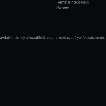
Terminál integrációs
központ
sa
Adatvédelmi nyilatkozat
Sütikre vonatkozó szabályok
Akadálymentesí