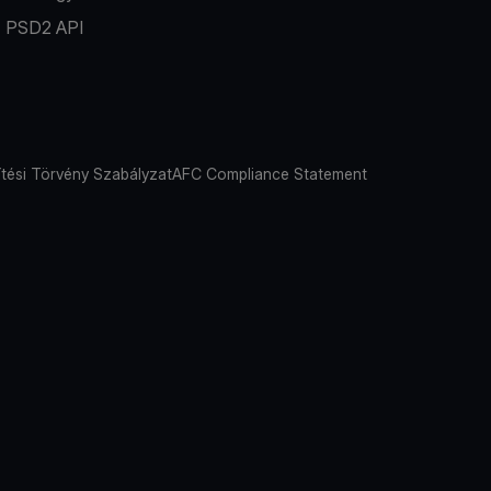
PSD2 API
tési Törvény Szabályzat
AFC Compliance Statement