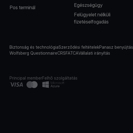
Egészségügy
Pos terminál
Felügyelet nélküli
fizetéselfogadás
Biztonság és technológia
Szerződési feltételek
Panasz benyújtá
Wolfsberg Questionnaire
CRS
FATCA
Vállalati irányítás
Principal member
Felhő szolgáltatás