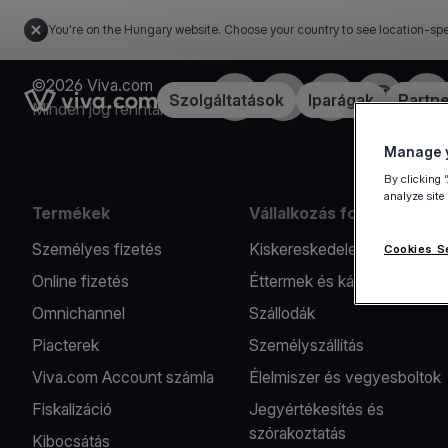
You're on the Hungary website. Choose your country to see location-spe
©2026 Viva.com
Facebook
Twitter
LinkedIn
Instagram
You
Link to the homepage
Szolgáltatások
Iparágak
Partn
Minden jog fenntartva
Manage y
By clicking 
analyze site
Termékek
Vállalkozás formák
Személyes fizetés
Kiskereskedelem
Cookies S
Online fizetés
Éttermek és kávézók
Omnichannel
Szállodák
Piacterek
Személyszállítás
Viva.com Account számla
Élelmiszer és vegyesboltok
Fiskalizáció
Jegyértékesítés és
szórakoztatás
Kibocsátás