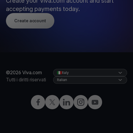
Create your Viva.com account and start
accepting payments today.
Create account
©2026 Viva.com
Italy
Tutti i diritti riservati
Italian
Facebook
X
LinkedIn
Instagram
YouTube