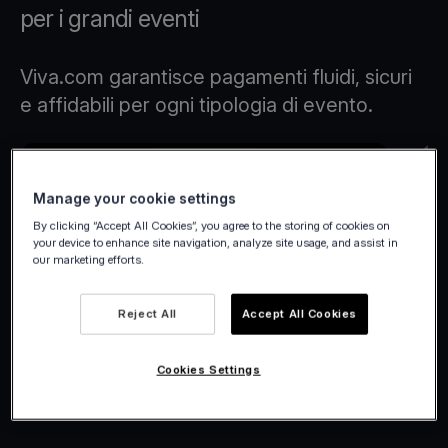
per i grandi eventi
Viva.com garantisce pagamenti fluidi, sicuri
e affidabili per ogni tipologia di evento.
Manage your cookie settings
By clicking “Accept All Cookies”, you agree to the storing of cookies on
your device to enhance site navigation, analyze site usage, and assist in
our marketing efforts.
Reject All
Accept All Cookies
Viva.com | Winter Wonderland
Cookies Settings
2025