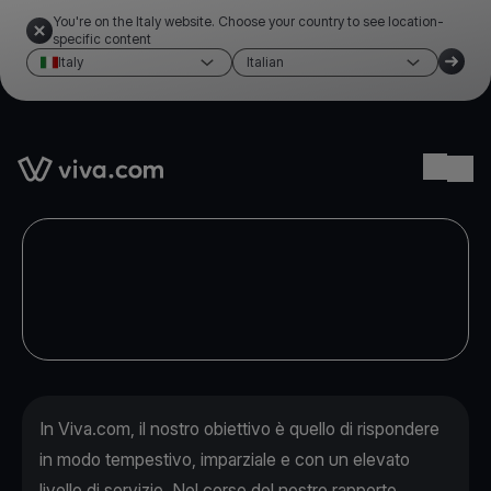
You're on the Italy website. Choose your country to see location-
specific content
Italy
Italian
Link to the homepage
Ope
In Viva.com, il nostro obiettivo è quello di rispondere
in modo tempestivo, imparziale e con un elevato
livello di servizio. Nel corso del nostro rapporto