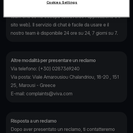
Cookies Settings
comunicheremo per iscritto l’avvenuta ricezione e il
team che se ne occupa (attraverso l'applicazione o il
sito web). Il servizio di chat è facile da usare e il
nostro team è disponibile 24 ore su 24, 7 giorni su 7.
Altre modalità per presentare un reclamo
Via telefono: (+30) 0287369240
Via posta: Viale Amarousiou Chalandriou, 18-20 , 151
25, Marousi - Greece
E-mail:
complaints@viva.com
Risposta a un reclamo
Dopo aver presentato un reclamo, ti contatteremo