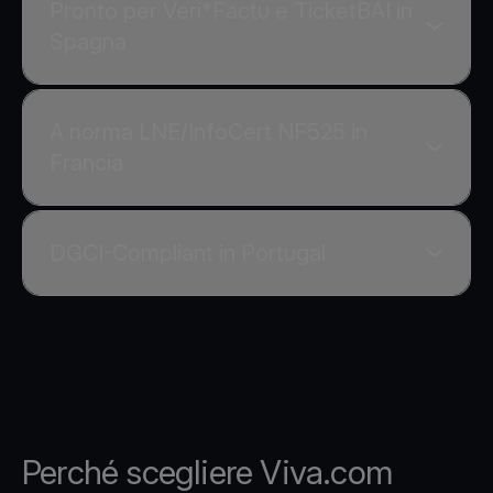
Pronto per Veri*Factu e TicketBAI in
Spagna
A norma LNE/InfoCert NF525 in
Francia
DGCI-Compliant in Portugal
Perché scegliere Viva.com