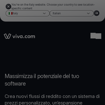
You're on the Italy website. Choose your country to see location-
specific content
Italy
Italian
Link to the homepage
Ope
Massimizza il potenziale del tuo
software
Crea nuovi flussi di reddito con un sistema di
prezzi personalizzato, un’espansione