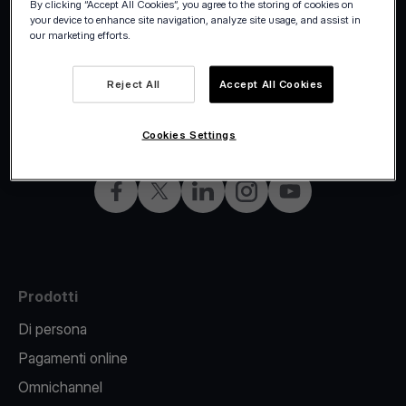
By clicking “Accept All Cookies”, you agree to the storing of cookies on
your device to enhance site navigation, analyze site usage, and assist in
our marketing efforts.
Reject All
Accept All Cookies
©2026 Viva.com
Italy
Tutti i diritti riservati
Italian
Cookies Settings
Facebook
X
LinkedIn
Instagram
YouTube
Prodotti
Di persona
Pagamenti online
Omnichannel