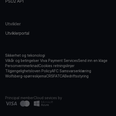
PSD2 API
Utvikler
Utviklerportal
Sikkerhet og tekonologi
Vilkår og betingelser Viva Payment Services
Send inn en klage
Personvernmerknad
Cookies retningslinjer
Tilgjengelighetsloven Policy
AFC Samsvarserklæring
Wolfsberg-spørreskjema
CRS
FATCA
Bedriftsstyring
Principal member
Cloud sevices by