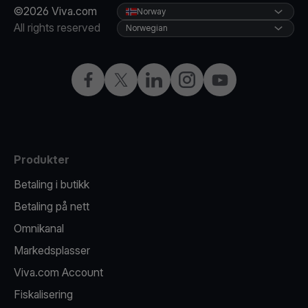
©2026 Viva.com
Norway
All rights reserved
Norwegian
Facebook
X
LinkedIn
Instagram
YouTube
Produkter
Betaling i butikk
Betaling på nett
Omnikanal
Markedsplasser
Viva.com Account
Fiskalisering