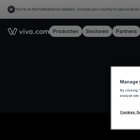
You're on the Netherlands website. Choose your country to see location
Link to the homepage
Producten
Sectoren
Partners
Manage y
By clicking 
analyze site
Cookies S