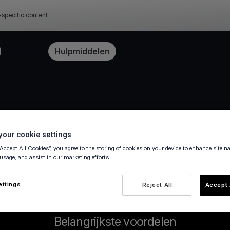
-specific content
Tarieven
Hulpmiddelen
our cookie settings
“Accept All Cookies”, you agree to the storing of cookies on your device to enhance site n
 usage, and assist in our marketing efforts.
ettings
Reject All
Accept 
Belangrijkste voordelen