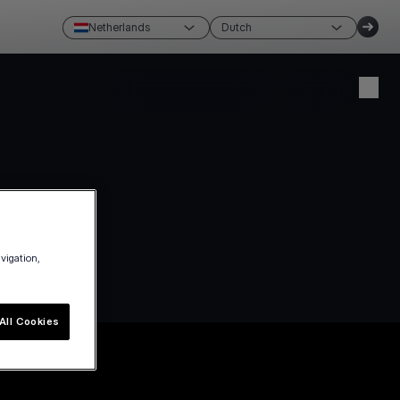
Netherlands
Dutch
Account aanmaken
Log in
avigation,
All Cookies