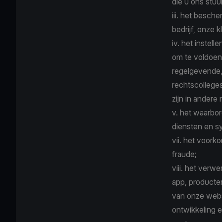
die u ons stuur
iii. het besc
bedrijf, onze
iv. het instel
om te voldoen
regelgevende,
rechtscollege
zijn in andere
v. het waarbo
diensten en s
vii. het voork
fraude;
viii. het ver
app, producten
van onze webs
ontwikkeling e