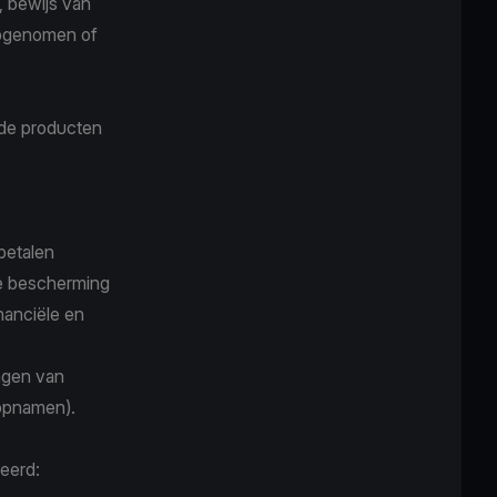
, bewijs van
 opgenomen of
n de producten
 betalen
e bescherming
inanciële en
ngen van
opnamen).
eerd: