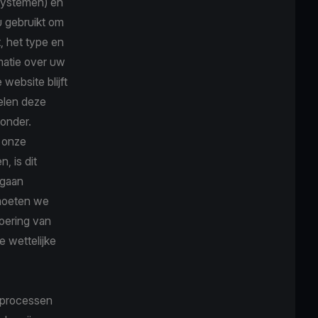
rsystemen) en
u gebruikt om
, het type en
matie over uw
website blijft
elen deze
ronder.
 onze
, is dit
 gaan
 moeten we
oering van
 wettelijke
asprocessen