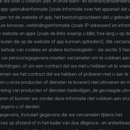
ie we over u creëren (bijv. in onze klant- en leveranciersbehee
app-gebruiksinformatie [zoals informatie over het apparaat dat 
jgen tot de website of app, het besturingssysteem dat u gebruikt
uw browser, verbindingsinformatie (zoals IP-adressen) en infor
 website en apps (zoals de links waarop u klikt, hoe lang u op de 
fouten die op de website of app kunnen optreden)]. We verzam
 behulp van cookies en andere technologieën – zie sectie 3 hie
 uw persoonsgegevens moeten verzamelen om te voldoen aan
plichtingen, of om een contract dat we met u hebben uit te voeren
kunnen we het contract dat we hebben of proberen met u aan te
 om u onze producten of diensten te leveren) niet uitvoeren en
evering van producten of diensten beëindigen, de gevraagde uitv
eren of kunnen we zonder deze informatie niet voldoen aan onze
 jegens u of derden.
egegevens, inclusief gegevens die we verzamelen tijdens het
ces op afstand of in het kader van due diligence- en antiwitw