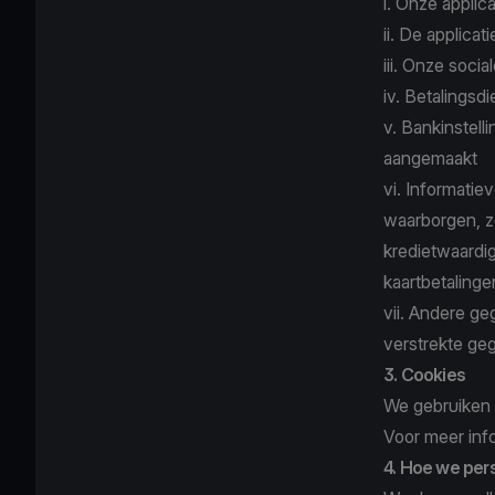
i. Onze applic
ii. De applica
iii. Onze soci
iv. Betalingsd
v. Bankinstell
aangemaakt
vi. Informatie
waarborgen, zo
kredietwaardig
kaartbetaling
vii. Andere g
verstrekte ge
3. Cookies
We gebruiken 
Voor meer inf
4. Hoe we per