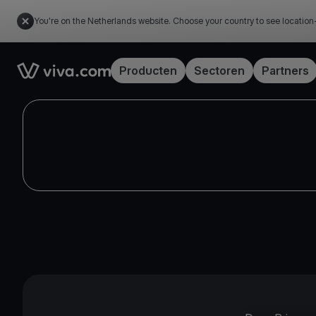
You're on the Netherlands website. Choose your country to see location
Link to the homepage
Producten
Sectoren
Partners