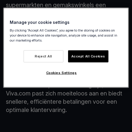
supermarkten en gemakswinkels een
slimmere, flexibelere manier om betalingen
te verwerken.
Manage your cookie settings
By clicking “Accept All Cookies”, you agree to the storing of cookies on
your device to enhance site navigation, analyze site usage, and assist in
our marketing efforts.
Reject All
Accept All Cookies
Afrekenprocessen met Tap on Any
Device-technologie
Cookies Settings
Wat uw afrekenproces ook mag zijn,
Viva.com past zich moeiteloos aan en biedt
snellere, efficiëntere betalingen voor een
optimale klantervaring.