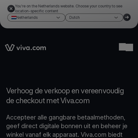
You're on the Netherlands website. Choose your country to see
location-specific content
Netherlands
Dutch
Link to the homepage
Ope
Verhoog de verkoop en vereenvoudig
de checkout met Viva.com
Accepteer alle gangbare betaalmethoden,
geef direct digitale bonnen uit en beheer je
winkel vanaf elk apparaat. Viva.com biedt