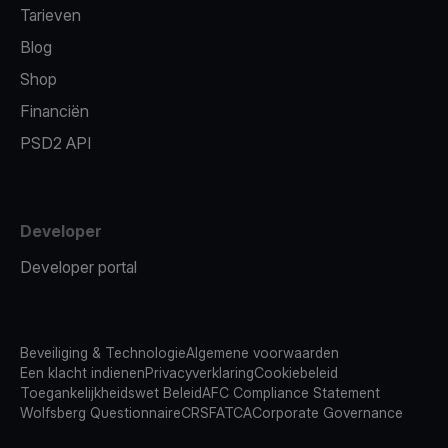
Tarieven
Blog
Shop
Financiën
PSD2 API
Developer
Developer portal
Beveiliging & Technologie
Algemene voorwaarden
Een klacht indienen
Privacyverklaring
Cookiebeleid
Toegankelijkheidswet Beleid
AFC Compliance Statement
Wolfsberg Questionnaire
CRS
FATCA
Corporate Governance