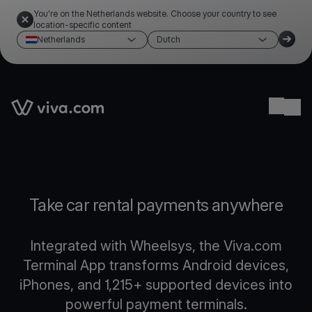
You're on the Netherlands website. Choose your country to see
location-specific content
Netherlands
Dutch
Link to the homepage
Ope
Take car rental payments anywhere
Integrated with Wheelsys, the Viva.com
Terminal App transforms Android devices,
iPhones, and 1,215+ supported devices into
powerful payment terminals.