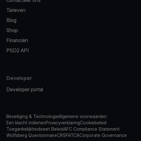
Contacteer ons
Tarieven
Blog
Shop
Financiën
PSD2 API
Developer
Developer portal
Beveiliging & Technologie
Algemene voorwaarden
Een klacht indienen
Privacyverklaring
Cookiebeleid
Toegankelijkheidswet Beleid
AFC Compliance Statement
Wolfsberg Questionnaire
CRS
FATCA
Corporate Governance