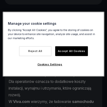
Manage your cookie settings
By clicking “Accept All Cookies”, you agree to the storing of cookies on
your device to enhance site navigation, analyze site usage, and assist in
our marketing efforts.
Elektryczne pojazdy zmieniają mobilność w całej
Reject All
Accept All Cookies
Europie, ale jedno wyzwanie pozostaje:
płatności na
stacjach ładowania.
Cookies Settings
Kierowcy często muszą korzystać z wielu aplikacji,
zakładać konta lub używać przestarzałych terminali.
Dla operatorów oznacza to dodatkowe koszty
instalacji, wynajmu i utrzymania, które ograniczają
rozwój.
W
Viva.com
wierzymy, że ładowanie
samochodu