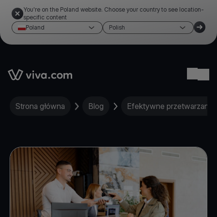
You're on the Poland website. Choose your country to see location-
specific content
Poland
Polish
Link to the homepage
Ope
Strona główna
Blog
Efektywne przetwarzanie 