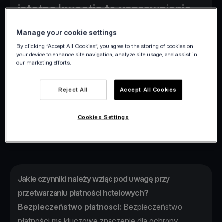
istotna kwestia to usprawnienie
operacji i rozwijanie źródeł
Manage your cookie settings
przychodów. Jednym z
By clicking “Accept All Cookies”, you agree to the storing of cookies on
podstawowych sposobów
your device to enhance site navigation, analyze site usage, and assist in
our marketing efforts.
osiągnięcia tych celów jest
udoskonalenie hotelowych
Reject All
Accept All Cookies
systemów przetwarzania
płatności.
Cookies Settings
Jakie czynniki należy wziąć pod uwagę przy
przetwarzaniu płatności hotelowych?
Bezpieczeństwo płatności:
Bezpieczeństwo
płatności ma kluczowe znaczenie dla ochrony