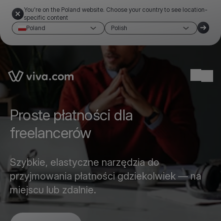
You're on the Poland website. Choose your country to see location-
specific content
Poland
Polish
Link to the homepage
Ope
Proste płatności dla
freelancerów
Szybkie, elastyczne narzędzia do
przyjmowania płatności gdziekolwiek — na
miejscu lub zdalnie.