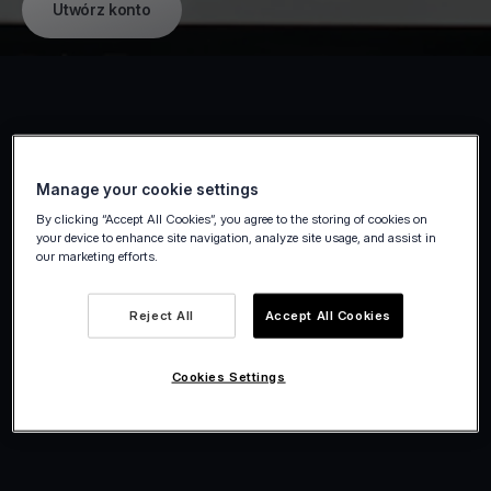
Utwórz konto
Otrzymuj płatności zawsze i wszędzie
Manage your cookie settings
Akceptuj płatności od ręki lub zdalnie dzięki
By clicking “Accept All Cookies”, you agree to the storing of cookies on
your device to enhance site navigation, analyze site usage, and assist in
narzędziom stworzonym dla freelancerów.
our marketing efforts.
Od twojego biura po lokalizację klienta,
otrzymuj pieniądze szybko i bezpiecznie,
Reject All
Accept All Cookies
bez problemów.
Cookies Settings