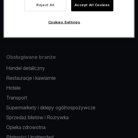
Viva.com Account
Reject All
Accept All Cookies
Fiskalizacja
Wydawanie kart
Cookies Settings
Terminal w telefonie
Obsługiwane branże
Handel detaliczny
Restauracje i kawiarnie
Hotele
Transport
Supermarkety i sklepy ogólnospożywcze
Sprzedaż biletów i Rozrywka
Opieka zdrowotna
Płatności Unattended