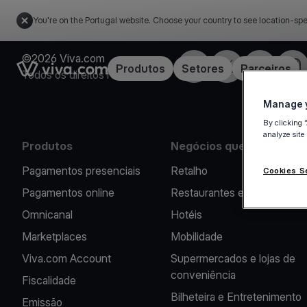
You're on the Portugal website. Choose your country to see location-spe
©2026 Viva.com
Facebook
Twitter
LinkedIn
Inst
Link to the homepage
Produtos
Setores
Parceiros
Todos os direitos reservados
Manage y
By clicking 
analyze site
Produtos
Negócios que apoiamos
Pagamentos presenciais
Retalho
Cookies S
Pagamentos online
Restaurantes e Cafés
Omnicanal
Hotéis
Marketplaces
Mobilidade
Viva.com Account
Supermercados e lojas de
conveniência
Fiscalidade
Bilheteira e Entretenimento
Emissão