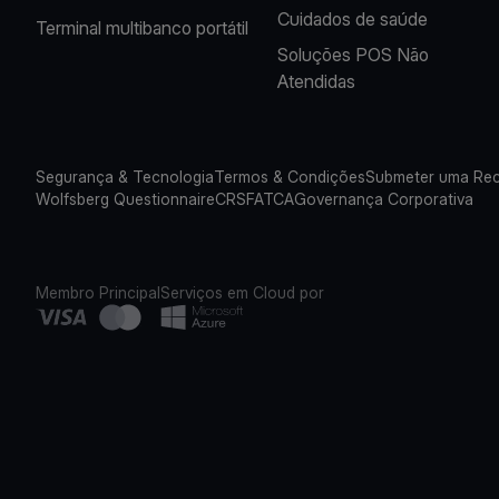
Cuidados de saúde
Terminal multibanco portátil
Soluções POS Não
Atendidas
Segurança & Tecnologia
Termos & Condições
Submeter uma Re
Wolfsberg Questionnaire
CRS
FATCA
Governança Corporativa
Membro Principal
Serviços em Cloud por