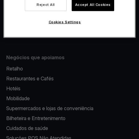
Viva.com Account
Reject All
Accept All Cookies
Fiscalidade
Emissão
Cookies Settings
Terminal multibanco portátil
Negócios que apoiamos
Retalho
Restaurantes e Cafés
Hotéis
Mobilidade
Supermercados e lojas de conveniência
Bilheteira e Entretenimento
Cuidados de saúde
Soluções POS Não Atendidas