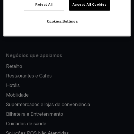
Viva.com Account
Reject All
Accept All Cookies
Fiscalidade
Emissão
Cookies Settings
Terminal multibanco portátil
Negócios que apoiamos
Retalho
Restaurantes e Cafés
Hotéis
Mobilidade
Supermercados e lojas de conveniência
Bilheteira e Entretenimento
Cuidados de saúde
Soluções POS Não Atendidas