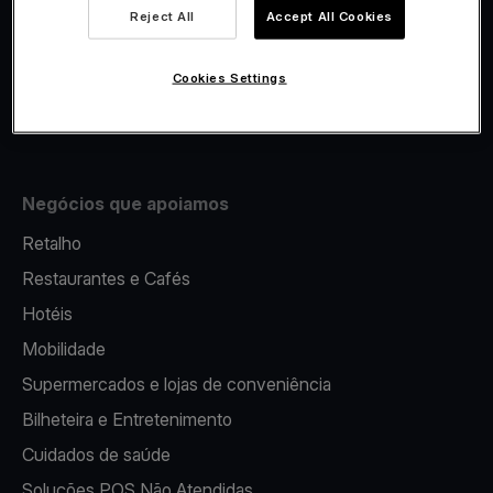
Viva.com Account
Reject All
Accept All Cookies
Fiscalidade
Emissão
Cookies Settings
Terminal multibanco portátil
Negócios que apoiamos
Retalho
Restaurantes e Cafés
Hotéis
Mobilidade
Supermercados e lojas de conveniência
Bilheteira e Entretenimento
Cuidados de saúde
Soluções POS Não Atendidas