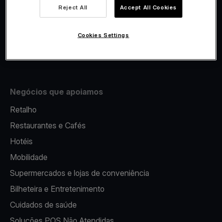
Viva.com Account
Reject All
Accept All Cookies
Fiscalidade
Emissão
Cookies Settings
Terminal multibanco portátil
Negócios que apoiamos
Retalho
Restaurantes e Cafés
Hotéis
Mobilidade
Supermercados e lojas de conveniência
Bilheteira e Entretenimento
Cuidados de saúde
Soluções POS Não Atendidas