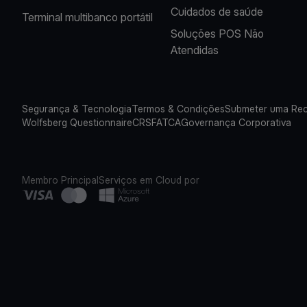
Cuidados de saúde
Terminal multibanco portátil
Soluções POS Não
Atendidas
Segurança & Tecnologia
Termos & Condições
Submeter uma Re
Wolfsberg Questionnaire
CRS
FATCA
Governança Corporativa
Membro Principal
Serviços em Cloud por