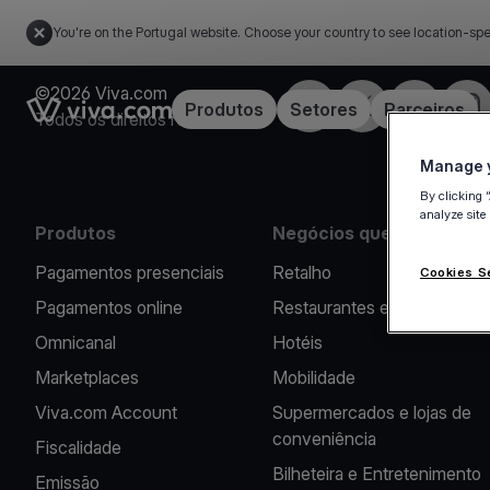
You're on the Portugal website. Choose your country to see location-spe
©2026 Viva.com
Facebook
Twitter
LinkedIn
Inst
Link to the homepage
Produtos
Setores
Parceiros
Todos os direitos reservados
Manage y
By clicking 
analyze site
Produtos
Negócios que apoiamos
Pagamentos presenciais
Retalho
Cookies S
Pagamentos online
Restaurantes e Cafés
Omnicanal
Hotéis
Marketplaces
Mobilidade
Viva.com Account
Supermercados e lojas de
conveniência
Fiscalidade
Bilheteira e Entretenimento
Emissão