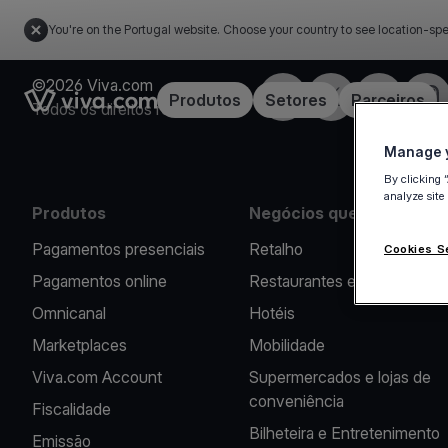
You're on the Portugal website. Choose your country to see location-spe
©2026 Viva.com
Facebook
Twitter
LinkedIn
Inst
Link to the homepage
Produtos
Setores
Parceiros
Todos os direitos reservados
Manage y
By clicking 
analyze site
Produtos
Negócios que apoiamos
Pagamentos presenciais
Retalho
Cookies S
Pagamentos online
Restaurantes e Cafés
Omnicanal
Hotéis
Marketplaces
Mobilidade
Viva.com Account
Supermercados e lojas de
conveniência
Fiscalidade
Bilheteira e Entretenimento
Emissão