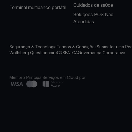
Cuidados de saúde
Terminal multibanco portátil
Soluções POS Não
Atendidas
Segurança & Tecnologia
Termos & Condições
Submeter uma Re
Wolfsberg Questionnaire
CRS
FATCA
Governança Corporativa
Membro Principal
Serviços em Cloud por