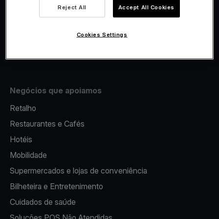
Viva.com Account
Reject All
Accept All Cookies
Fiscalidade
Emissão
Cookies Settings
Terminal multibanco portátil
Negócios que apoiamos
Retalho
Restaurantes e Cafés
Hotéis
Mobilidade
Supermercados e lojas de conveniência
Bilheteira e Entretenimento
Cuidados de saúde
Soluções POS Não Atendidas