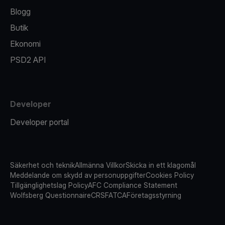
Blogg
Butik
Ekonomi
PSD2 API
Developer
Developer portal
Säkerhet och teknik
Allmänna Villkor
Skicka in ett klagomål
Meddelande om skydd av personuppgifter
Cookies Policy
Tillgänglighetslag Policy
AFC Compliance Statement
Wolfsberg Questionnaire
CRS
FATCA
Företagsstyrning