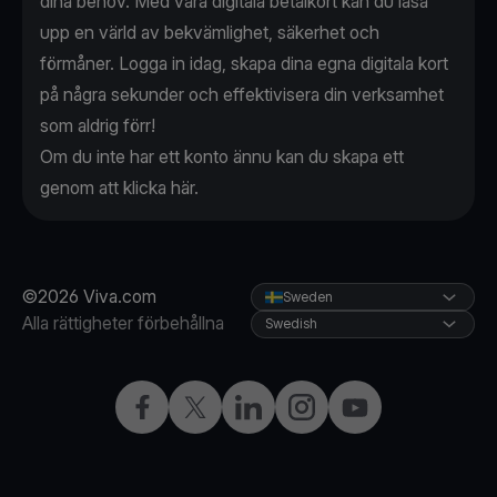
dina behov. Med våra digitala betalkort kan du låsa
upp en värld av bekvämlighet, säkerhet och
förmåner. Logga in idag, skapa dina egna digitala kort
på några sekunder och effektivisera din verksamhet
som aldrig förr!
Om du inte har ett konto ännu kan du skapa ett
genom att klicka
här.
©2026 Viva.com
Sweden
Alla rättigheter förbehållna
Swedish
Facebook
X
LinkedIn
Instagram
YouTube