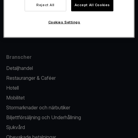
Viva.com Account
Reject All
Accept All Cookies
Fiskalisering
Utgivande
Cookies Settings
Kortterminal
Branscher
Detaljhandel
Restauranger & Caféer
Hotell
Mobilitet
Stormarknader och närbutiker
Biljettförsäljning och Underhållning
Sjukvård
Obevakade betalningar