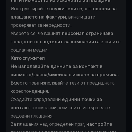
легитимността на
исканията за плащане
.
Инструктирайте
служителите, отговорни за
плащането на фактури
, винаги да ги
проверяват за нередности.
Уверете се, че вашият
персонал ограничава
това
,
което споделят за компанията
в своите
социални медии.
Като служител
Не използвайте данните за контакт в
писмото/факса/имейла с искане за промяна.
Вместо това използвайте тези от предишната
кореспонденция.
Създайте определени
единни точки за
контакт
с компании, към които извършвате
редовни плащания.
За плащания над определен праг,
настройте