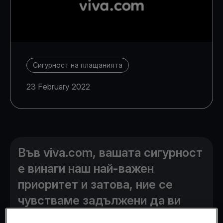
Сигурност на плащанията
23 February 2022
Във viva.com, вашата сигурност
е винаги наш най-важен
приоритет и затова, ние се
чувстваме задължени да ви
инструктираме за видовете