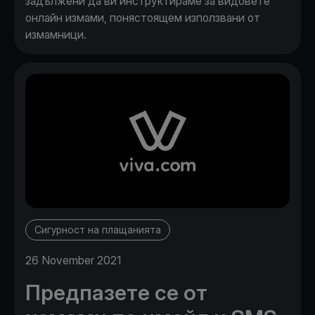
задължени да ви инструктираме за видовете
онлайн измами, понястоящем използвани от
измамници.
Сигурност на плащанията
26 November 2021
Предпазете се от