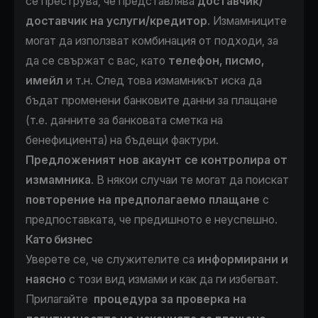
се преструва, че представлява
доставчик/
доставчик на услуги/кредитор
. Измамниците
могат да използват комбинация от подходи, за
да се свържат с вас, като
телефон, писмо,
имейл
и т.н. След това измамникът иска да
бъдат променени банковите данни за плащане
(т.е. данните за банковата сметка на
бенефициента) на бъдещи фактури.
Предложеният нов акаунт
се контролира от
измамника
. В някои случаи те могат да поискат
повторение на предполагаемо плащане
с
предпоставката, че предишното е неуспешно.
Като бизнес
Уверете се, че служителите са
информирани и
наясно
с този вид измами и как да ги избегват.
Прилагайте
процедура за проверка на