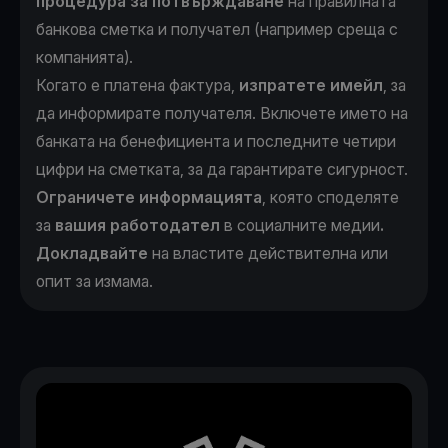
процедура за потвърждаване
на правилната
банкова сметка и получател (например среща с
компанията).
Когато е платена фактура,
изпратете имейл
, за
да информирате получателя. Включете името на
банката на бенефициента и последните четири
цифри на сметката, за да гарантирате сигурност.
Ограничете информацията
, която споделяте
за
вашия работодател
в социалните медии
.
Докладвайте
на властите действителна или
опит за измама.