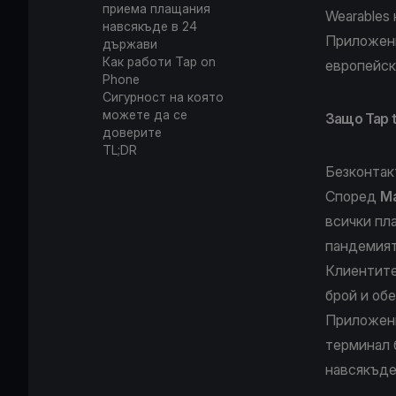
приема плащания
Wearables
навсякъде в 24
Приложение
държави
Как работи Tap on
европейск
Phone
Сигурност на която
можете да се
Защо Tap 
доверите
TL;DR
Безконтак
Според
Ma
всички пл
пандемия
Клиентите
брой и об
Приложен
терминал 
навсякъде