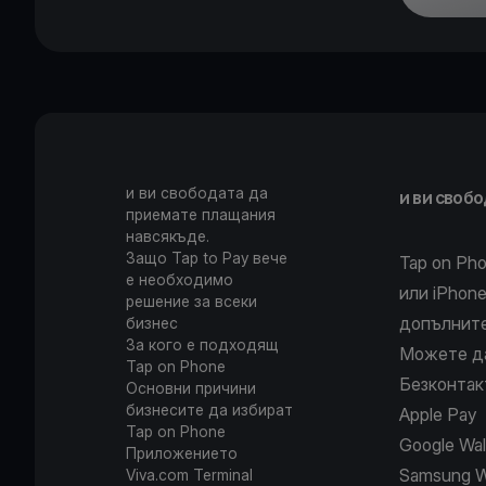
и ви свободата да
и ви своб
приемате плащания
навсякъде.
Защо Tap to Pay вече
Tap on Pho
е необходимо
или iPhon
решение за всеки
допълните
бизнес
За кого е подходящ
Можете д
Tap on Phone
Безконтак
Основни причини
бизнесите да избират
Apple Pay
Tap on Phone
Google Wal
Приложението
Samsung W
Viva.com Terminal