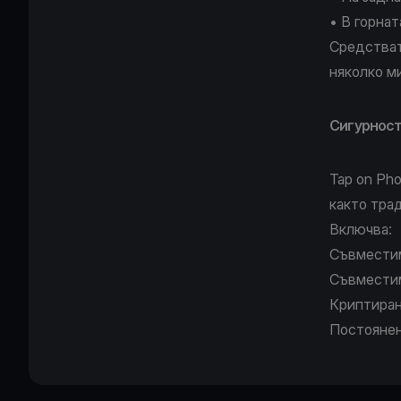
• В горнат
Средстват
няколко м
Сигурност
Tap on Ph
както тра
Включва:
Съвместим
Съвмести
Криптиране
Постоянен