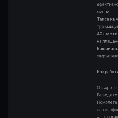
ефективно
смени.
Такса къ
транзакци
40+ мето
на плащан
Бакшиши
закръгляв
Как работ
Отворете
Въведете 
Помолете 
на телефо
• На задн