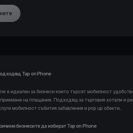
нете
 подходящ Tap on Phone
one
е идеален за бизнеси които търсят мобилност удобств
 приемане на плащания. Подходящ за
търговия
хотели
и
ре
слуги
мобилност
събития
забавления
и pop up обекти.
ричини бизнесите да избират Tap on Phone