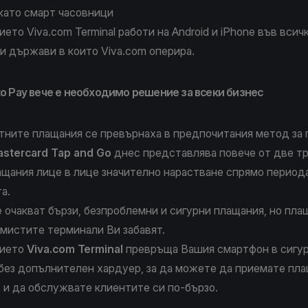
 като смарт часовници
то Viva.com Terminal работи на Android и iPhone във всич
и държави в които Viva.com оперира.
to Pay вече е необходимо решение за всеки бизнес
тните плащания се превърнаха в предпочитания метод за 
stercard Tap and Go
днес представлява повече от две тр
ащания лице в лице значително нарастване спрямо период
та.
 очакват бързи, безпроблемни и сигурни плащания, но пла
емистите терминали Ви забавят.
ието
Viva.com Terminal
превръща Вашия смартфон в сигур
без допълнителен хардуер, за да можете да приемате пл
 и да обслужвате клиентите си по-бързо.