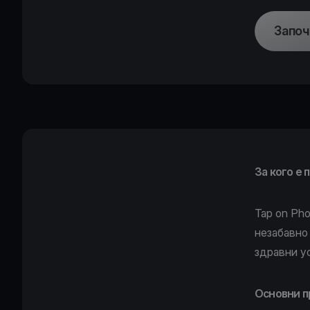
Започ
За кого е
Tap on Ph
незабавно
здравни у
Основни п