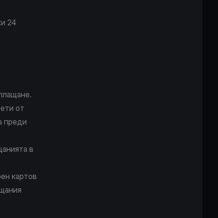
ки 24
плащане.
ети от
а преди
щанията в
ен картов
ащания