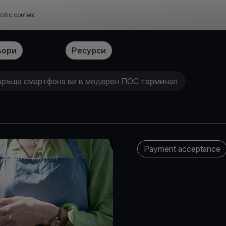
cific content
ьори
Тарифи
Ресурси
евръща смартфона ви в модерен ПОС терминал
Payment acceptance