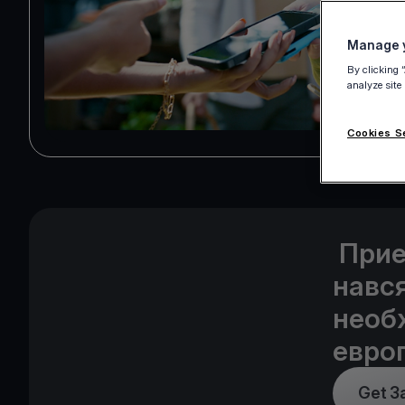
Manage y
By clicking 
analyze site
Cookies S
Прие
нався
необ
евро
Get З