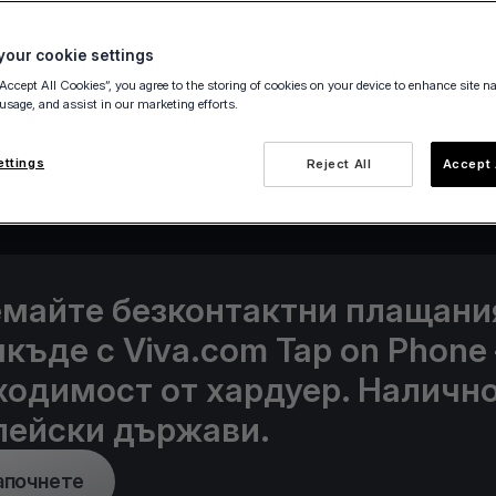
our cookie settings
“Accept All Cookies”, you agree to the storing of cookies on your device to enhance site n
 usage, and assist in our marketing efforts.
25 May 2021
ettings
Reject All
Accept 
майте безконтактни плащани
къде с Viva.com Tap on Phone 
ходимост от хардуер. Налично
пейски държави.
апочнете