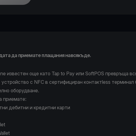
одата да приемате плащания навсякъде.
ne известен още като Tap to Pay или SoftPOS превръща вся
e устройство с NFC в сертифициран контактless терминал 
лно оборудване.
а приемате:
тни дебитни и кредитни карти
let
allet