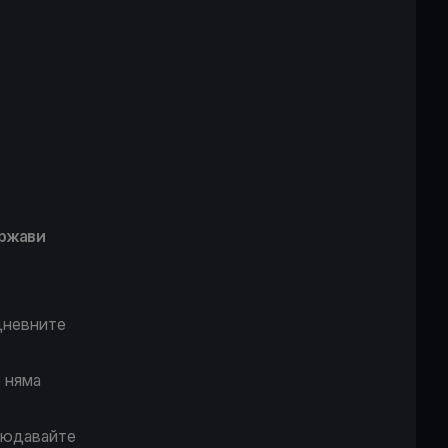
ържави
дневните
 няма
блюдавайте