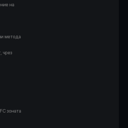
ние на
ни метода
, чрез
FC зоната