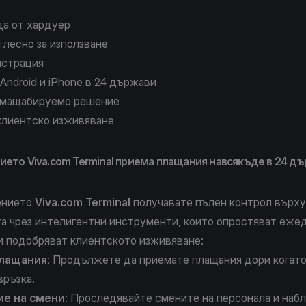
да от хардуер
 лесно за използване
истрация
 Android и iPhone в 24 държави
 мащабируемо решение
клиентско изживяване
ето Viva.com Terminal приема плащания навсякъде в 24 д
ението
Viva.com Terminal
получавате пълен контрол върху
а чрез интелигентни инструменти, които опростяват еже
и подобряват клиентското изживяване:
лащания
: Продължете да приемате плащания дори когато
връзка.
ие на смени
: Проследявайте смените на персонала и на