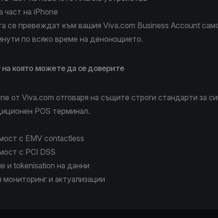
а част на iPhone
а се превеждат към вашия Viva.com Business Account само
инути по всяко време на денонощието.
 на която можете да се доверите
one
от Viva.com отговаря на същите строги стандарти за с
диционен POS терминал.
ост с EMV contactless
мост с PCI DSS
 и tokenisation на данни
 мониторинг и актуализации