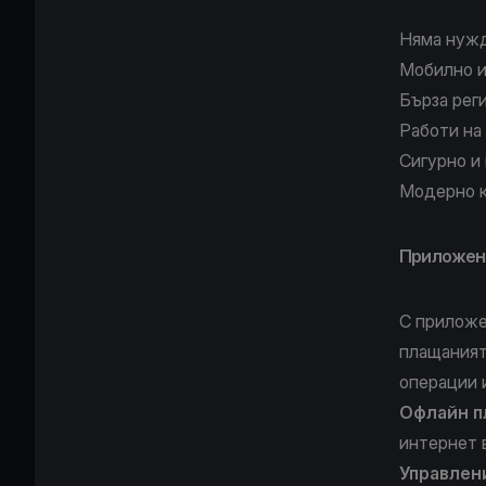
Няма нуж
Мобилно и
Бърза рег
Работи на
Сигурно и
Модерно 
Приложени
С прилож
плащаният
операции 
Офлайн п
интернет 
Управлен