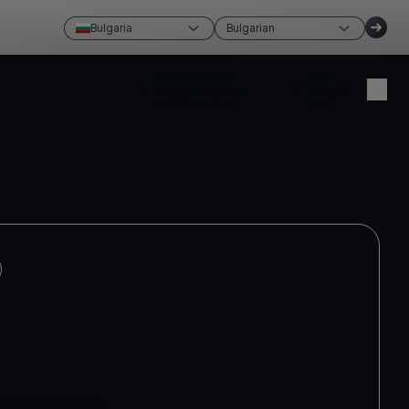
Bulgaria
Bulgarian
Създай акаунт
Влизам