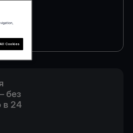
avigation,
All Cookies
я
– без
 в 24