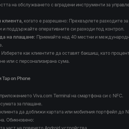
стта на обслужването с вградени инструменти за управле
м клиента
,
когато е разрешено: Прехвърлете разходите за
и и поддържайте оперативните си разходи под контрол.
да на плащане
: Приемайте над 40 местни и международ
е.
: Изберете как клиентите да оставят бакшиш, като процент
ане или с персонализирана сума.
и Tap on Phone
 приложението
Viva.com Terminal
на смартфона си с NFC.
сумата за плащане.
клиента да доближи картата или мобилния портфейл до N
на. Обикновено:
ата част на повечето Android устройства