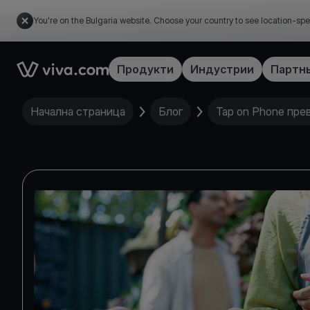
You're on the Bulgaria website. Choose your country to see location-spe
Link to the homepage
Продукти
Индустрии
Партн
Начална страница
Блог
Tap on Phone пр