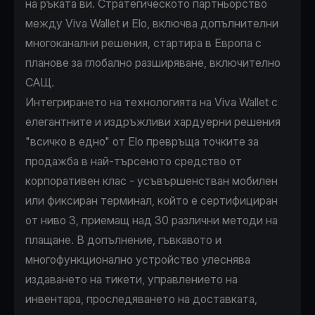
на ръката ви. Стратегическото партньорство
между Viva Wallet и Elo, включва допълнителни
многоканални решения, стартира в Европа с
планове за глобално разширяване, включително
САЩ.
Интегрирането на технологията на Viva Wallet с
елегантните и издръжливи хардуерни решения
"всичко в едно" от Elo превръща точките за
продажба в най-търсеното средство от
корпоративен клас - усъвършенстван мобилен
или фиксиран терминал, който е сертифициран
от ниво 3, приемащ над 30 различни методи на
плащане. В допълнение, гъвкавото и
многофункционално устройство улеснява
издаването на тикети, управлението на
инвентара, проследяването на доставката,