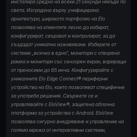
инсталира средно на всеки 21 секунди някъде по
света. Изградено върху унифицирана
архитектура, широкото портфолио на Elo
позволява на клиентите лесно да избират,
конфигурират, свързват и контролират, за да
създадат уникално изживяване. Изберете от
системи „всичко в едно“, монитори с отворена
рамка и монитори със сензорен екран, вариращи
от преносими до 65 инча. Конфигурирайте с
уникалните Elo Edge Connect® периферни
устройства на Elo, които позволяват специфични
за употреба решения. Свържете се и
управлявайте с
EloView
®, защитена облачна
платформа за устройства с Android. EloView
позволява сигурно внедряване и управление на
голяма мрежа от интерактивни системи,