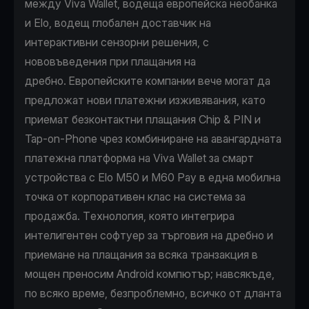
между Viva Wallet, водеща европейска необанка
и Elo, водещ глобален доставчик на
интерактивни сензорни решения, с
нововъведения при плащания на
дребно. Европейските компании вече могат да
предложат нови платежни изживявания, като
приемат безконтактни плащания Chip & PIN и
Tap-on-Phone чрез комбиниране на авангардната
платежна платформа на Viva Wallet за смарт
устройства с Elo M50 и M60 Pay в една мобилна
точка от корпоративен клас на система за
продажба. Tехнология, която интегрира
интелигентен софтуер за търговия на дребно и
приемане на плащания за всяка транзакция в
мощен преносим Android компютър; навсякъде,
по всяко време, безпроблемно, всичко от дланта