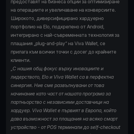
предоставят на бизнеса опции за оптимизиране
на операциите и увеличаване на конверсиите.
Широкото, диверсифицирано хардуерно
портфолио на Elo, подкрепено от Android,
интегрирано с най-съвременната технология за
плащания „plug-and-play“ на Viva Wallet, се
прилага към всички точки с досег до крайните
клиенти.
„С нашия общ фокус върху иновациите и
лидерството, Elo и Viva Wallet са в перфектна
синергия. Ние сме развълнувани от това
начинание като част от нашата програма за
партньорство с независими доставчици на
хардуер. Viva Wallet е първият в Европа, който
дава възможност за плащания на всяко смарт
устройство - от POS терминали до self-checkout