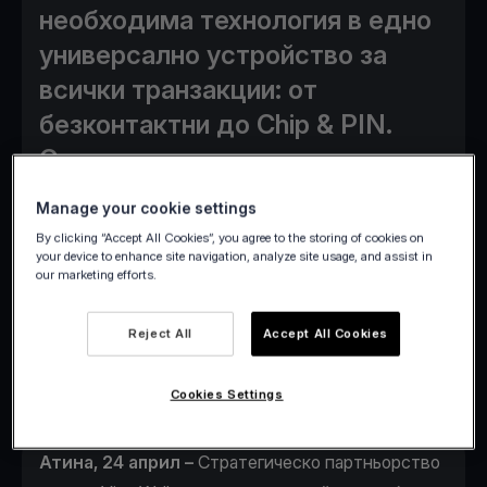
необходима технология в едно
универсално устройство за
всички транзакции: от
безконтактни до Chip & PIN.
Стратегическото партньорство
на Viva Wallet и Elo нарушава
Manage your cookie settings
европейската платежна сцена,
By clicking “Accept All Cookies”, you agree to the storing of cookies on
като предоставя гъвкави
your device to enhance site navigation, analyze site usage, and assist in
our marketing efforts.
плащания навсякъде и по-
малко проблеми за бизнеса.
Reject All
Accept All Cookies
Cookies Settings
Атина, 24 април –
Стратегическо партньорство