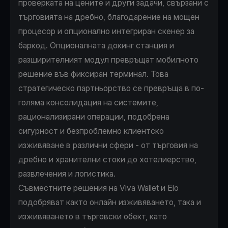
проверката на цените и други задачи, свързани с
търговията на дребно, благодарение на мощен
процесор и опционално интегриран скенер за
баркод. Опционалната докинг станция и
разширителният модул превръщат мобилното
решение във фиксиран терминал. Това
стратегическо партньорство се превръща в по-
голяма консолидация на системите,
рационализирани операции, подобрена
сигурност и безпроблемно клиентско
изживяване в различни сфери - от търговия на
дребно и хранителни стоки до хотелиерство,
развлечения и логистика.
Съвместните решения на Viva Wallet и Elo
подобряват както онлайн изживяването, така и
изживяването в търговски обект, като