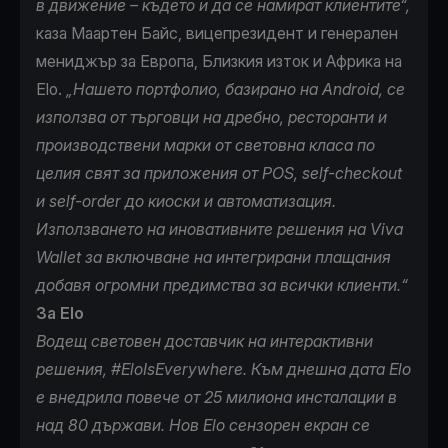
в движение – където и да се намират клиентите“,
каза Маартен Байс, вицепрезидент и генерален
мениджър за Европа, Близкия изток и Африка на
Elo.
„Нашето портфолио, базирано на Android, се
използва от търговци на дребно, ресторанти и
производствени марки от световна класа по
целия свят за приложения от POS, self-checkout
и self-order до киоски и автоматизация.
Използването на иновативните решения на Viva
Wallet за включване на интегрирани плащания
добавя огромни предимства за всички клиенти.“
За Еlo
Водещ световен доставчик на интерактивни
решения, #EloIsEverywhere. Към днешна дата
Elo
е внедрила повече от 25 милиона инсталации в
над 80 държави. Нов Elo сензорен екран се