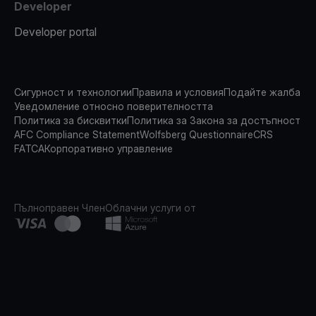
Developer
Developer portal
Сигурност и технологии
Правила и условия
Подайте жалба
Уведомление относно поверителността
Политика за бисквитки
Политика за Закона за достъпност
AFC Compliance Statement
Wolfsberg Questionnaire
CRS
FATCA
Корпоративно управление
Пълноправен Член
Облачни услуги от