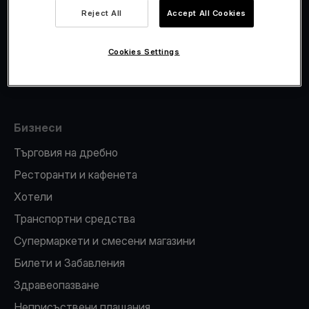
Viva.com Account
Reject All
Accept All Cookies
Фискализация
Издаване на карти
Cookies Settings
ПОС терминал
Бизнеси
Търговия на дребно
Ресторанти и кафенета
Хотели
Транспортни средства
Супермаркети и смесени магазини
Билети и Забавления
Здравеопазване
Неприсъствени плащания